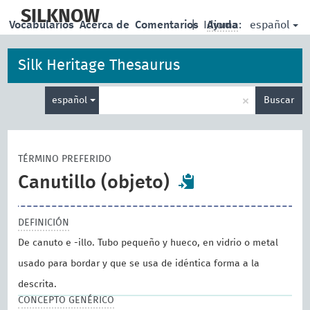
skip
to
SILKNOW
español
Vocabularios
Acerca de
Comentarios
|
Idioma:
Ayuda
main
content
Silk Heritage Thesaurus
Enter
×
español
Buscar
search
term
TÉRMINO PREFERIDO
Canutillo (objeto)
DEFINICIÓN
De canuto e -illo. Tubo pequeño y hueco, en vidrio o metal
usado para bordar y que se usa de idéntica forma a la
descrita.
CONCEPTO GENÉRICO