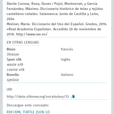
Dávila Corona, Rosa, Duran i Pujol, Montserrat, y García
Fernández, Máximo. Diccionario histórico de telas y tejidos
castellano-catalán. Salamanca: Junta de Castilla y León,
2004
Moliner, María. Diccionario del Uso del Español. Gredos, 2016.
«Real Academia Española». Accedido 20 de noviembre de
2018. http://www.rae.es/
EN OTRAS LENGUAS
Blaze
francés
Strasse
Spun silk
inglés
waste silk
coarse silk
Bavella
italiano
spelaia
URI
http://data.silknow.org/vocabulary/12
Descargue este concepto:
RDF/XML
TURTLE
JSON-LD