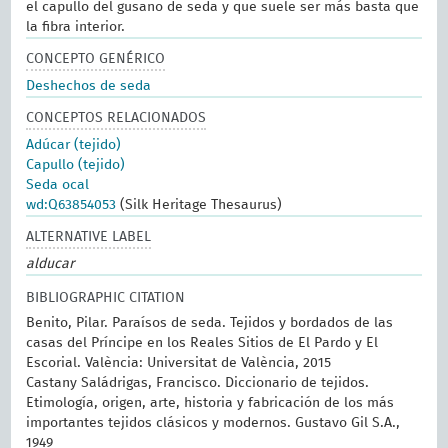
el capullo del gusano de seda y que suele ser más basta que
la fibra interior.
CONCEPTO GENÉRICO
Deshechos de seda
CONCEPTOS RELACIONADOS
Adúcar (tejido)
Capullo (tejido)
Seda ocal
wd:Q63854053
(Silk Heritage Thesaurus)
ALTERNATIVE LABEL
alducar
BIBLIOGRAPHIC CITATION
Benito, Pilar. Paraísos de seda. Tejidos y bordados de las
casas del Príncipe en los Reales Sitios de El Pardo y El
Escorial. València: Universitat de València, 2015
Castany Saládrigas, Francisco. Diccionario de tejidos.
Etimología, origen, arte, historia y fabricación de los más
importantes tejidos clásicos y modernos. Gustavo Gil S.A.,
1949