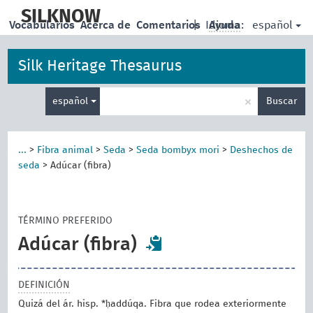
skip
to
SILKNOW
español
Vocabularios
Acerca de
Comentarios
|
Idioma:
Ayuda
main
content
Silk Heritage Thesaurus
Enter
×
español
Buscar
search
term
...
>
Fibra animal
>
Seda
>
Seda bombyx mori
>
Deshechos de
seda
>
Adúcar (fibra)
TÉRMINO PREFERIDO
Adúcar (fibra)
DEFINICIÓN
Quizá del ár. hisp. *ḥaddúqa. Fibra que rodea exteriormente