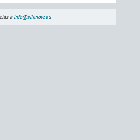
cias a
info@silknow.eu