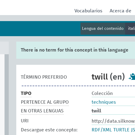
Vocabularios
Acerca de
Lengua del contenido
ita
There is no term for this concept in this language
twill
(en)
TÉRMINO PREFERIDO
TIPO
Colección
PERTENECE AL GRUPO
techniques
EN OTRAS LENGUAS
twill
URI
http://data.silknow
Descargue este concepto:
RDF/XML
TURTLE
J