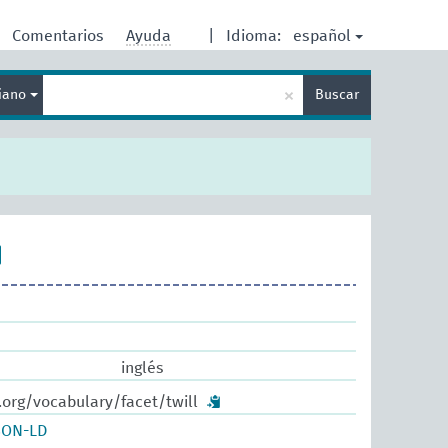
español
Comentarios
Ayuda
|
Idioma:
Enter
×
liano
Buscar
search
term
inglés
.org/vocabulary/facet/twill
SON-LD