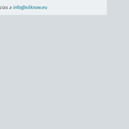
cias a
info@silknow.eu