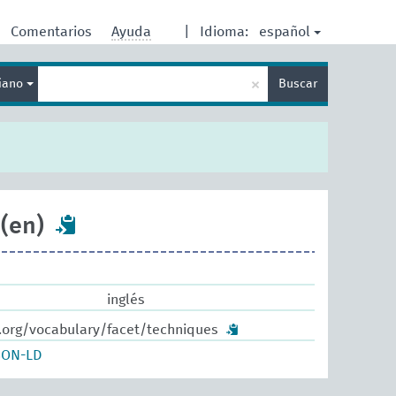
español
Comentarios
Ayuda
|
Idioma:
Enter
×
liano
Buscar
search
term
(en)
inglés
w.org/vocabulary/facet/techniques
SON-LD