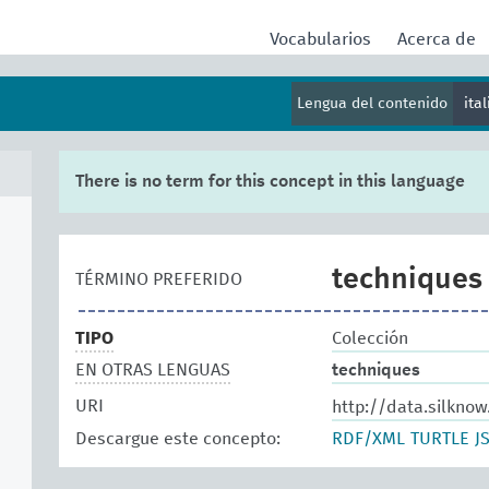
Vocabularios
Acerca de
Lengua del contenido
ita
There is no term for this concept in this language
techniques
TÉRMINO PREFERIDO
TIPO
Colección
EN OTRAS LENGUAS
techniques
URI
http://data.silkno
Descargue este concepto:
RDF/XML
TURTLE
J