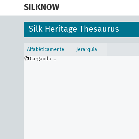
skip
to
SILKNOW
main
content
Silk Heritage Thesaurus
Alfabéticamente
Jerarquía
Cargando ...