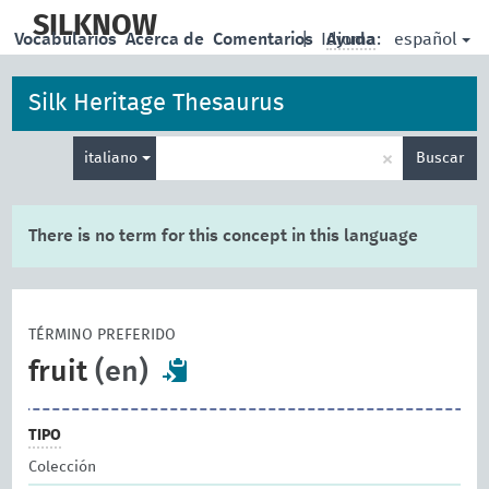
skip
to
SILKNOW
español
Vocabularios
Acerca de
Comentarios
|
Idioma:
Ayuda
main
content
Silk Heritage Thesaurus
Enter
×
italiano
Buscar
search
term
There is no term for this concept in this language
TÉRMINO PREFERIDO
fruit
(en)
TIPO
Colección