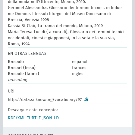
della moda nell'Ottocento, Milano, 2010.
Geromel Alessandra, Glossario dei termini tecnici, in Indue
me Domine. I tessuti liturgici del Museo Diocesano di
Brescia, Venezia 1998
Kassia St Clair, La trama del mondo, Milano, 2019
Maria Teresa Lucidi ( a cura di), Glossario dei termini tecnici
occidentali, cinesi e giapponesi, in La seta e la sua via,
Roma, 1994
EN OTRAS LENGUAS
Brocado
español
Brocart (tissu)
francés
Brocade (fabric)
inglés
brocading
URI
http://data.silknow.org/vocabulary/97
Descargue este concepto:
RDF/XML
TURTLE
JSON-LD