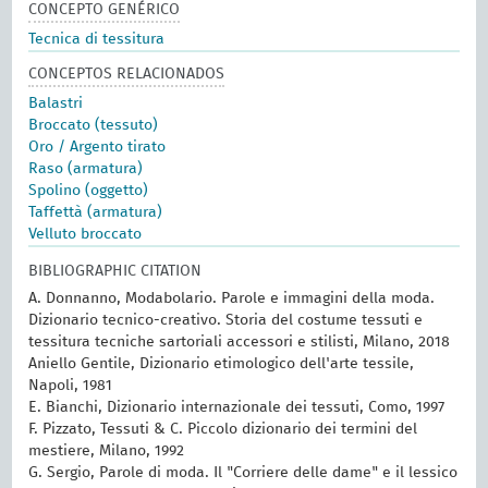
CONCEPTO GENÉRICO
Tecnica di tessitura
CONCEPTOS RELACIONADOS
Balastri
Broccato (tessuto)
Oro / Argento tirato
Raso (armatura)
Spolino (oggetto)
Taffettà (armatura)
Velluto broccato
BIBLIOGRAPHIC CITATION
A. Donnanno, Modabolario. Parole e immagini della moda.
Dizionario tecnico-creativo. Storia del costume tessuti e
tessitura tecniche sartoriali accessori e stilisti, Milano, 2018
Aniello Gentile, Dizionario etimologico dell'arte tessile,
Napoli, 1981
E. Bianchi, Dizionario internazionale dei tessuti, Como, 1997
F. Pizzato, Tessuti & C. Piccolo dizionario dei termini del
mestiere, Milano, 1992
G. Sergio, Parole di moda. Il "Corriere delle dame" e il lessico