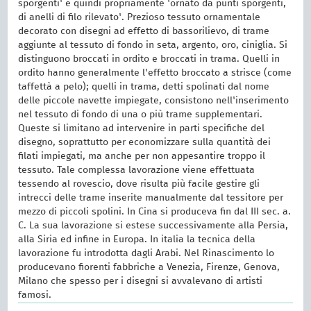
sporgenti' e quindi propriamente 'ornato da punti sporgenti,
di anelli di filo rilevato'. Prezioso tessuto ornamentale
decorato con disegni ad effetto di bassorilievo, di trame
aggiunte al tessuto di fondo in seta, argento, oro, ciniglia. Si
distinguono broccati in ordito e broccati in trama. Quelli in
ordito hanno generalmente l'effetto broccato a strisce (come
taffettà a pelo); quelli in trama, detti spolinati dal nome
delle piccole navette impiegate, consistono nell'inserimento
nel tessuto di fondo di una o più trame supplementari.
Queste si limitano ad intervenire in parti specifiche del
disegno, soprattutto per economizzare sulla quantità dei
filati impiegati, ma anche per non appesantire troppo il
tessuto. Tale complessa lavorazione viene effettuata
tessendo al rovescio, dove risulta più facile gestire gli
intrecci delle trame inserite manualmente dal tessitore per
mezzo di piccoli spolini. In Cina si produceva fin dal III sec. a.
C. La sua lavorazione si estese successivamente alla Persia,
alla Siria ed infine in Europa. In italia la tecnica della
lavorazione fu introdotta dagli Arabi. Nel Rinascimento lo
producevano fiorenti fabbriche a Venezia, Firenze, Genova,
Milano che spesso per i disegni si avvalevano di artisti
famosi.