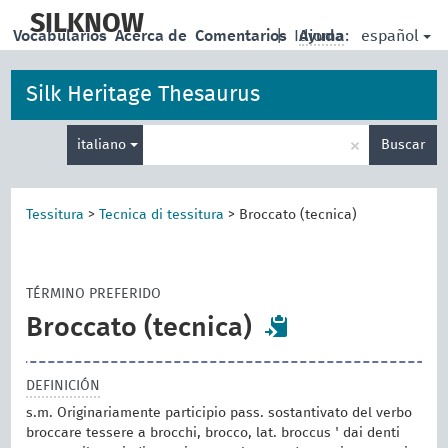
skip
to
SILKNOW
español
Vocabularios
Acerca de
Comentarios
|
Idioma:
Ayuda
main
content
Silk Heritage Thesaurus
Enter
×
italiano
Buscar
search
term
Tessitura
>
Tecnica di tessitura
>
Broccato (tecnica)
TÉRMINO PREFERIDO
Broccato (tecnica)
DEFINICIÓN
s.m. Originariamente participio pass. sostantivato del verbo
broccare tessere a brocchi, brocco, lat. broccus ' dai denti