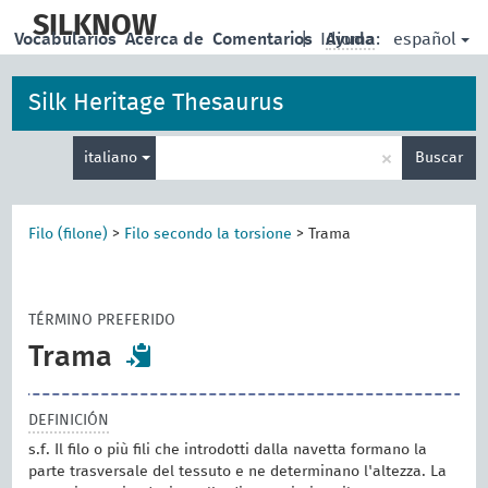
skip
to
SILKNOW
español
Vocabularios
Acerca de
Comentarios
|
Idioma:
Ayuda
main
content
Silk Heritage Thesaurus
Enter
×
italiano
Buscar
search
term
Filo (filone)
>
Filo secondo la torsione
>
Trama
TÉRMINO PREFERIDO
Trama
DEFINICIÓN
s.f. Il filo o più fili che introdotti dalla navetta formano la
parte trasversale del tessuto e ne determinano l'altezza. La