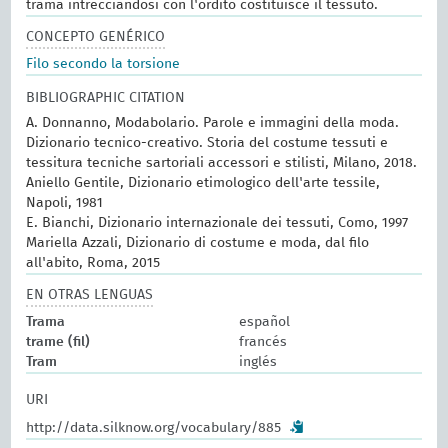
trama intrecciandosi con l'ordito costituisce il tessuto.
CONCEPTO GENÉRICO
Filo secondo la torsione
BIBLIOGRAPHIC CITATION
A. Donnanno, Modabolario. Parole e immagini della moda.
Dizionario tecnico-creativo. Storia del costume tessuti e
tessitura tecniche sartoriali accessori e stilisti, Milano, 2018.
Aniello Gentile, Dizionario etimologico dell'arte tessile,
Napoli, 1981
E. Bianchi, Dizionario internazionale dei tessuti, Como, 1997
Mariella Azzali, Dizionario di costume e moda, dal filo
all'abito, Roma, 2015
EN OTRAS LENGUAS
Trama
español
trame (fil)
francés
Tram
inglés
URI
http://data.silknow.org/vocabulary/885