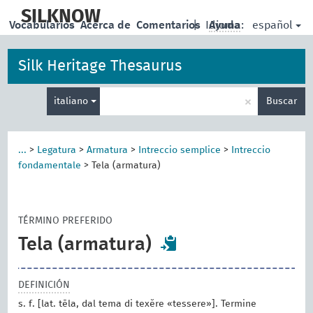
skip
to
SILKNOW
español
Vocabularios
Acerca de
Comentarios
|
Idioma:
Ayuda
main
content
Silk Heritage Thesaurus
Enter
×
italiano
Buscar
search
term
...
>
Legatura
>
Armatura
>
Intreccio semplice
>
Intreccio
fondamentale
>
Tela (armatura)
TÉRMINO PREFERIDO
Tela (armatura)
DEFINICIÓN
s. f. [lat. tēla, dal tema di texĕre «tessere»]. Termine