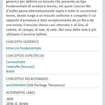
generico per definire un tessuto che presenta un tipo
fondamentale di armatura tessile, nel quale ciascun filo
d’ordito passa alternativamente sopra e sotto le successive
trame, dando luogo a un tessuto uniforme e compatto il cui
rapporto d’armatura è dato semplicemente da un filo e da
una trama; il tessuto stesso così ottenuto: t. di lino, di
cotone, di canapa, di iuta, di seta. Nel caso della seta è più
utilizzato il termine taffetà.
CONCEPTO GENÉRICO
Intreccio fondamentale
CONCEPTOS ESPECÍFICOS
Cammellotto
Cataluffa (tessuto)
Natté
CONCEPTOS RELACIONADOS
wd:Q5849500
(Silk Heritage Thesaurus)
ALTERNATIVE LABEL
2010
2018; G. Sergio