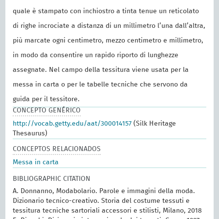
quale è stampato con inchiostro a tinta tenue un reticolato
di righe incrociate a distanza di un millimetro l’una dall’altra,
più marcate ogni centimetro, mezzo centimetro e millimetro,
in modo da consentire un rapido riporto di lunghezze
assegnate. Nel campo della tessitura viene usata per la
messa in carta o per le tabelle tecniche che servono da
guida per il tessitore.
CONCEPTO GENÉRICO
http://vocab.getty.edu/aat/300014157
(Silk Heritage
Thesaurus)
CONCEPTOS RELACIONADOS
Messa in carta
BIBLIOGRAPHIC CITATION
A. Donnanno, Modabolario. Parole e immagini della moda.
Dizionario tecnico-creativo. Storia del costume tessuti e
tessitura tecniche sartoriali accessori e stilisti, Milano, 2018