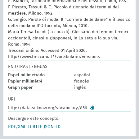
E. Bianchi, Dizionario internazionale dei tessuti, Como, 1997
F. Pizzato, Tessuti & C. Piccolo dizionario dei termini del
mestiere, Milano, 1992
G. Sergio, Parole di moda. Il "Corriere delle dame" e il lessico
della moda nell'Ottocento, Milano, 2010.
Maria Teresa Lucidi ( a cura di), Glossario dei termini tecnici
occidentali, cinesi e giapponesi, in La seta e la sua via,
Roma, 1994
Treccani online. Accessed 01 April 2020.
http://www.treccani.it//vocabolario/versione.
EN OTRAS LENGUAS
Papel milimetrado
español
Papier millimétré
francés
Graph paper
inglés
URI
http://data.silknow.org/vocabulary/856
Descargue este concepto:
RDF/XML
TURTLE
JSON-LD