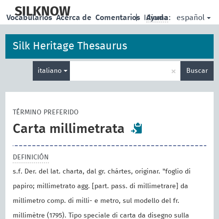
skip
to
SILKNOW
español
Vocabularios
Acerca de
Comentarios
|
Idioma:
Ayuda
main
content
Silk Heritage Thesaurus
Enter
×
italiano
Buscar
search
term
TÉRMINO PREFERIDO
Carta millimetrata
DEFINICIÓN
s.f. Der. del lat. charta, dal gr. chártes, originar. "foglio di
papiro; millimetrato agg. [part. pass. di millimetrare] da
millimetro comp. di milli- e metro, sul modello del fr.
millimètre (1795). Tipo speciale di carta da disegno sulla