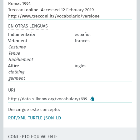
Roma, 1994
Treccani online. Accessed 12 February 2019.
http://www.treccani.it//vocabolario/versione
EN OTRAS LENGUAS
Indumentaria
español
Vêtement
francés
Costume
Tenue
Habillement
Attire
inglés
clothing
garment
URI
http://data.silknow.org/vocabulary/699
Descargue este concepto:
RDF/XML
TURTLE
JSON-LD
CONCEPTO EQUIVALENTE