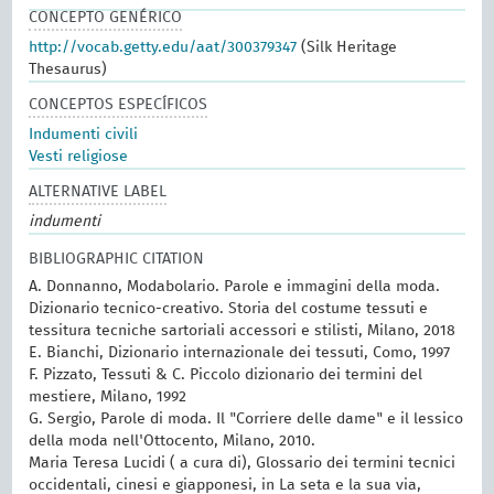
CONCEPTO GENÉRICO
http://vocab.getty.edu/aat/300379347
(Silk Heritage
Thesaurus)
CONCEPTOS ESPECÍFICOS
Indumenti civili
Vesti religiose
ALTERNATIVE LABEL
indumenti
BIBLIOGRAPHIC CITATION
A. Donnanno, Modabolario. Parole e immagini della moda.
Dizionario tecnico-creativo. Storia del costume tessuti e
tessitura tecniche sartoriali accessori e stilisti, Milano, 2018
E. Bianchi, Dizionario internazionale dei tessuti, Como, 1997
F. Pizzato, Tessuti & C. Piccolo dizionario dei termini del
mestiere, Milano, 1992
G. Sergio, Parole di moda. Il "Corriere delle dame" e il lessico
della moda nell'Ottocento, Milano, 2010.
Maria Teresa Lucidi ( a cura di), Glossario dei termini tecnici
occidentali, cinesi e giapponesi, in La seta e la sua via,