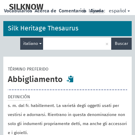
skip
to
SILKNOW
español
Vocabularios
Acerca de
Comentarios
|
Idioma:
Ayuda
main
content
Silk Heritage Thesaurus
Enter
×
italiano
Buscar
search
term
TÉRMINO PREFERIDO
Abbigliamento
DEFINICIÓN
s. m. dal fr. habillement. La varietà degli oggetti usati per
vestirsi e adornarsi. Rientrano in questa denominazione non
solo gli indumenti propriamente detti, ma anche gli accessori
e i gioielli.