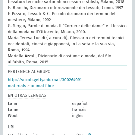
tessitura tecniche sartoriali accessori e stilisti, Milano, 2018
E. Bianchi, Dizionario internazionale dei tessuti, Como, 1997
F. Pizzato, Tessuti & C. Piccolo dizionario dei termini del
mestiere, Milano, 1992
G. Sergio, Parole di moda. Il "Corriere delle dame" e il lessico
della moda nell'Ottocento, Milano, 2010.
Maria Teresa Lucidi ( a cura di), Glossario dei termini tecnici
occidentali, cinesi e giapponesi, in La seta e la sua via,
Roma, 1994
Mariella Azzali, Dizionario di costume e moda, dal filo
all'abito, Roma, 2015
PERTENECE AL GRUPO
http://vocab.getty.edu/aat/300264091
materials
>
animal fibre
EN OTRAS LENGUAS
Lana
español
Laine
francés
Wool
inglés
URI