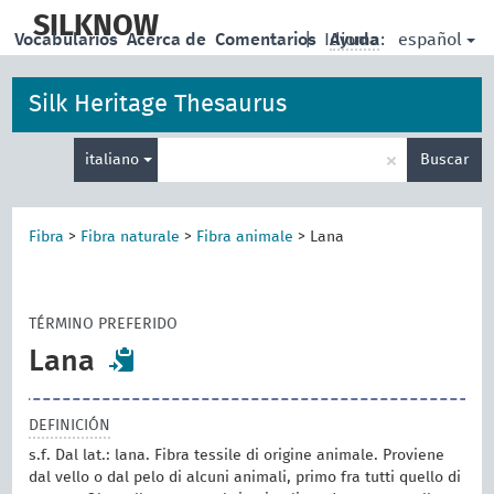
skip
to
SILKNOW
español
Vocabularios
Acerca de
Comentarios
|
Idioma:
Ayuda
main
content
Silk Heritage Thesaurus
Enter
×
italiano
Buscar
search
term
Fibra
>
Fibra naturale
>
Fibra animale
>
Lana
TÉRMINO PREFERIDO
Lana
DEFINICIÓN
s.f. Dal lat.: lana. Fibra tessile di origine animale. Proviene
dal vello o dal pelo di alcuni animali, primo fra tutti quello di