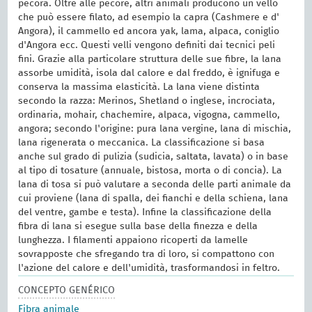
pecora. Oltre alle pecore, altri animali producono un vello
che può essere filato, ad esempio la capra (Cashmere e d'
Angora), il cammello ed ancora yak, lama, alpaca, coniglio
d'Angora ecc. Questi velli vengono definiti dai tecnici peli
fini. Grazie alla particolare struttura delle sue fibre, la lana
assorbe umidità, isola dal calore e dal freddo, è ignifuga e
conserva la massima elasticità. La lana viene distinta
secondo la razza: Merinos, Shetland o inglese, incrociata,
ordinaria, mohair, chachemire, alpaca, vigogna, cammello,
angora; secondo l'origine: pura lana vergine, lana di mischia,
lana rigenerata o meccanica. La classificazione si basa
anche sul grado di pulizia (sudicia, saltata, lavata) o in base
al tipo di tosature (annuale, bistosa, morta o di concia). La
lana di tosa si può valutare a seconda delle parti animale da
cui proviene (lana di spalla, dei fianchi e della schiena, lana
del ventre, gambe e testa). Infine la classificazione della
fibra di lana si esegue sulla base della finezza e della
lunghezza. I filamenti appaiono ricoperti da lamelle
sovrapposte che sfregando tra di loro, si compattono con
l'azione del calore e dell'umidità, trasformandosi in feltro.
CONCEPTO GENÉRICO
Fibra animale