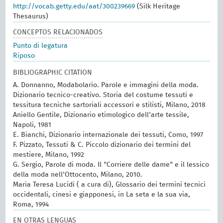
http://vocab.getty.edu/aat/300239669
(Silk Heritage
Thesaurus)
CONCEPTOS RELACIONADOS
Punto di legatura
Riposo
BIBLIOGRAPHIC CITATION
A. Donnanno, Modabolario. Parole e immagini della moda.
Dizionario tecnico-creativo. Storia del costume tessuti e
tessitura tecniche sartoriali accessori e stilisti, Milano, 2018
Aniello Gentile, Dizionario etimologico dell'arte tessile,
Napoli, 1981
E. Bianchi, Dizionario internazionale dei tessuti, Como, 1997
F. Pizzato, Tessuti & C. Piccolo dizionario dei termini del
mestiere, Milano, 1992
G. Sergio, Parole di moda. Il "Corriere delle dame" e il lessico
della moda nell'Ottocento, Milano, 2010.
Maria Teresa Lucidi ( a cura di), Glossario dei termini tecnici
occidentali, cinesi e giapponesi, in La seta e la sua via,
Roma, 1994
EN OTRAS LENGUAS