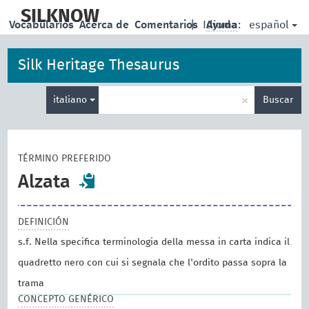
skip
to
SILKNOW
español
Vocabularios
Acerca de
Comentarios
|
Idioma:
Ayuda
main
content
Silk Heritage Thesaurus
Enter
×
italiano
Buscar
search
term
TÉRMINO PREFERIDO
Alzata
DEFINICIÓN
s.f. Nella specifica terminologia della messa in carta indica il
quadretto nero con cui si segnala che l'ordito passa sopra la
trama
CONCEPTO GENÉRICO