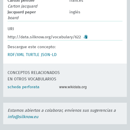
Carton perforé
francés
Carton Jacquard
Jacquard paper
inglés
board
URI
http://data.silknow.org/vocabulary/622
Descargue este concepto:
RDF/XML
TURTLE
JSON-LD
CONCEPTOS RELACIONADOS
EN OTROS VOCABULARIOS
www.wikidata.org
scheda perforata
Estamos abiertos a colaborar, envíenos sus sugerencias a
info@silknow.eu