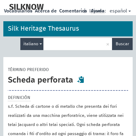
skip
to
SILKNOW
español
Vocabularios
Acerca de
Comentarios
|
Idioma:
Ayuda
main
content
Silk Heritage Thesaurus
Enter
×
italiano
Buscar
search
term
TÉRMINO PREFERIDO
Scheda perforata
DEFINICIÓN
s.f. Scheda di cartone o di metallo che presenta dei fori
realizzati da una macchina perforatrice, viene utilizzata nei
telai Jacquard o altri telai speciali. Ogni scheda perforata
comanda i fili d'ordito ad ogni passaggio di trama: il foro fa