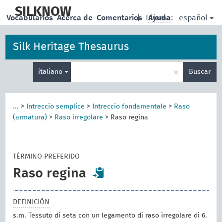
skip
to
SILKNOW
español
Vocabularios
Acerca de
Comentarios
|
Idioma:
Ayuda
main
content
Silk Heritage Thesaurus
Enter
×
italiano
Buscar
search
term
...
>
Intreccio semplice
>
Intreccio fondamentale
>
Raso
(armatura)
>
Raso irregolare
>
Raso regina
TÉRMINO PREFERIDO
Raso regina
DEFINICIÓN
s.m. Tessuto di seta con un legamento di raso irregolare di 6.