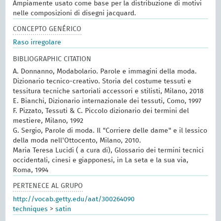
Ampiamente usato come base per la distribuzione di motivi
nelle composizioni di disegni jacquard.
CONCEPTO GENÉRICO
Raso irregolare
BIBLIOGRAPHIC CITATION
A. Donnanno, Modabolario. Parole e immagini della moda.
Dizionario tecnico-creativo. Storia del costume tessuti e
tessitura tecniche sartoriali accessori e stilisti, Milano, 2018
E. Bianchi, Dizionario internazionale dei tessuti, Como, 1997
F. Pizzato, Tessuti & C. Piccolo dizionario dei termini del
mestiere, Milano, 1992
G. Sergio, Parole di moda. Il "Corriere delle dame" e il lessico
della moda nell'Ottocento, Milano, 2010.
Maria Teresa Lucidi ( a cura di), Glossario dei termini tecnici
occidentali, cinesi e giapponesi, in La seta e la sua via,
Roma, 1994
PERTENECE AL GRUPO
http://vocab.getty.edu/aat/300264090
techniques
>
satin