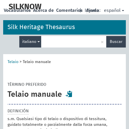
skip
to
SILKNOW
español
Vocabularios
Acerca de
Comentarios
|
Idioma:
Ayuda
main
content
Silk Heritage Thesaurus
Enter
×
italiano
Buscar
search
term
Telaio
>
Telaio manuale
TÉRMINO PREFERIDO
Telaio manuale
DEFINICIÓN
s.m. Qualsiasi tipo di telaio o dispositivo di tessitura,
guidato totalmente o parzialmente dalla forza umana,