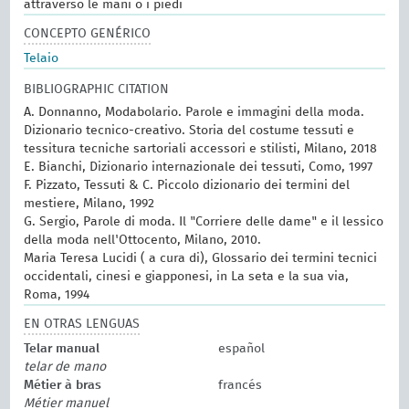
attraverso le mani o i piedi
CONCEPTO GENÉRICO
Telaio
BIBLIOGRAPHIC CITATION
A. Donnanno, Modabolario. Parole e immagini della moda.
Dizionario tecnico-creativo. Storia del costume tessuti e
tessitura tecniche sartoriali accessori e stilisti, Milano, 2018
E. Bianchi, Dizionario internazionale dei tessuti, Como, 1997
F. Pizzato, Tessuti & C. Piccolo dizionario dei termini del
mestiere, Milano, 1992
G. Sergio, Parole di moda. Il "Corriere delle dame" e il lessico
della moda nell'Ottocento, Milano, 2010.
Maria Teresa Lucidi ( a cura di), Glossario dei termini tecnici
occidentali, cinesi e giapponesi, in La seta e la sua via,
Roma, 1994
EN OTRAS LENGUAS
Telar manual
español
telar de mano
Métier à bras
francés
Métier manuel