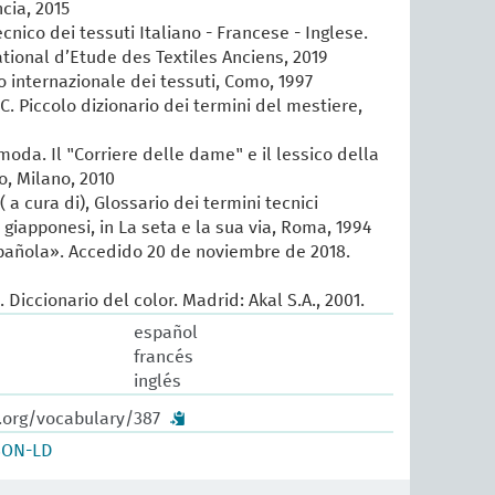
cia, 2015
cnico dei tessuti Italiano - Francese - Inglese.
ational d’Etude des Textiles Anciens, 2019
io internazionale dei tessuti, Como, 1997
 C. Piccolo dizionario dei termini del mestiere,
 moda. Il "Corriere delle dame" e il lessico della
, Milano, 2010
 a cura di), Glossario dei termini tecnici
e giapponesi, in La seta e la sua via, Roma, 1994
añola». Accedido 20 de noviembre de 2018.
o. Diccionario del color. Madrid: Akal S.A., 2001.
español
francés
inglés
w.org/vocabulary/387
SON-LD