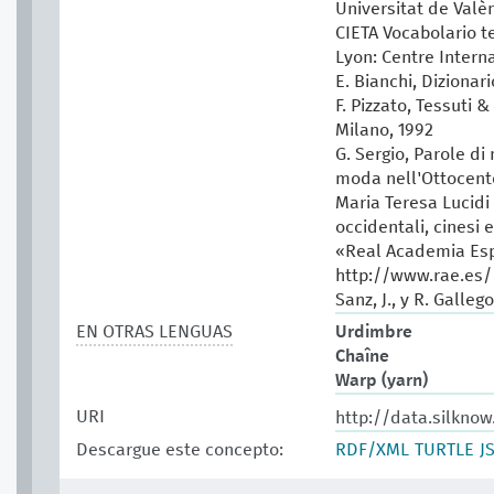
Universitat de Valèn
CIETA Vocabolario te
Lyon: Centre Intern
E. Bianchi, Dizionar
F. Pizzato, Tessuti &
Milano, 1992
G. Sergio, Parole di
moda nell'Ottocento
Maria Teresa Lucidi (
occidentali, cinesi 
«Real Academia Esp
http://www.rae.es/
Sanz, J., y R. Galleg
EN OTRAS LENGUAS
Urdimbre
Chaîne
Warp (yarn)
URI
http://data.silkno
Descargue este concepto:
RDF/XML
TURTLE
J