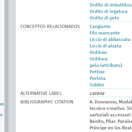
Ordito di imbottitur
Ordito di legatura
Ordito di pelo
CONCEPTOS RELACIONADOS
Cangiante
Filo mancante
Liccio di abbassata
Liccio di alzata
Orditoio
Orditura
pelo (attributo)
Pettine
Portata
Subbio
ALTERNATIVE LABEL
catena
BIBLIOGRAPHIC CITATION
A. Donnanno, Modabo
on
tecnico-creativo. St
no
sartoriali accessori 
Benito, Pilar. Paraí
Príncipe en los Real