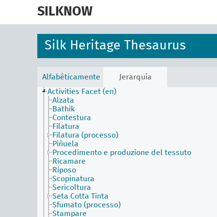
skip
to
SILKNOW
main
content
Silk Heritage Thesaurus
Alfabéticamente
Jerarquía
Activities Facet (en)
Alzata
Bathik
Contestura
Filatura
Filatura (processo)
Piñuela
Procedimento e produzione del tessuto
Ricamare
Riposo
Scopinatura
Sericoltura
Seta Cotta Tinta
Sfumato (processo)
Stampare