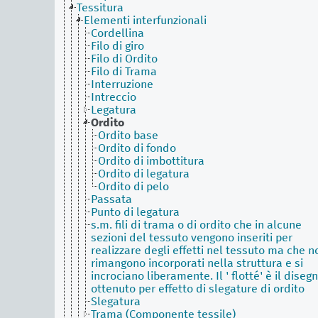
Tessitura
Elementi interfunzionali
Cordellina
Filo di giro
Filo di Ordito
Filo di Trama
Interruzione
Intreccio
Legatura
Ordito
Ordito base
Ordito di fondo
Ordito di imbottitura
Ordito di legatura
Ordito di pelo
Passata
Punto di legatura
s.m. fili di trama o di ordito che in alcune
sezioni del tessuto vengono inseriti per
realizzare degli effetti nel tessuto ma che n
rimangono incorporati nella struttura e si
incrociano liberamente. Il ' flotté' è il diseg
ottenuto per effetto di slegature di ordito
Slegatura
Trama (Componente tessile)