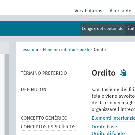
Vocabularios
Acerca de
Lengua del contenido
ita
Tessitura
>
Elementi interfunzionali
>
Ordito
Ordito
TÉRMINO PREFERIDO
DEFINICIÓN
s.m. Insieme dei fi
telaio viene avvolto
dei licci o nei magl
organizzare l'intrecc
CONCEPTO GENÉRICO
Elementi interfunzi
CONCEPTOS ESPECÍFICOS
Ordito base
Ordito di fondo