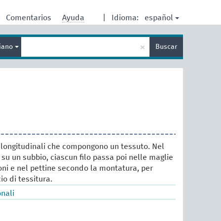
español
Comentarios
Ayuda
|
Idioma:
Enter
×
liano
Buscar
search
term
li longitudinali che compongono un tessuto. Nel
 su un subbio, ciascun filo passa poi nelle maglie
ioni e nel pettine secondo la montatura, per
io di tessitura.
onali