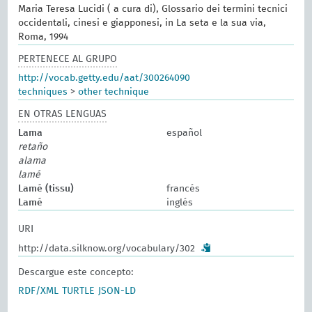
Maria Teresa Lucidi ( a cura di), Glossario dei termini tecnici
occidentali, cinesi e giapponesi, in La seta e la sua via,
Roma, 1994
PERTENECE AL GRUPO
http://vocab.getty.edu/aat/300264090
techniques
>
other technique
EN OTRAS LENGUAS
Lama
español
retaño
alama
lamé
Lamé (tissu)
francés
Lamé
inglés
URI
http://data.silknow.org/vocabulary/302
Descargue este concepto:
RDF/XML
TURTLE
JSON-LD