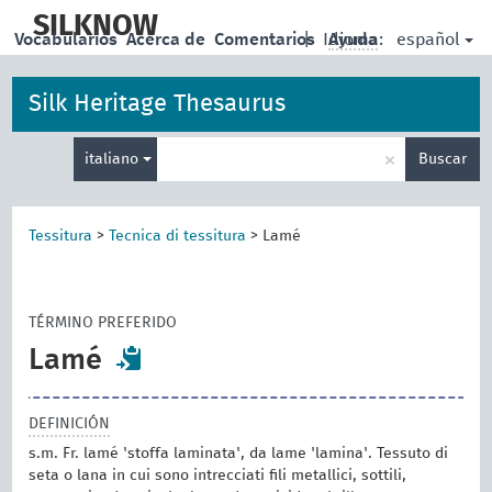
skip
to
SILKNOW
español
Vocabularios
Acerca de
Comentarios
|
Idioma:
Ayuda
main
content
Silk Heritage Thesaurus
Enter
×
italiano
Buscar
search
term
Tessitura
>
Tecnica di tessitura
>
Lamé
TÉRMINO PREFERIDO
Lamé
DEFINICIÓN
s.m. Fr. lamé 'stoffa laminata', da lame 'lamina'. Tessuto di
seta o lana in cui sono intrecciati fili metallici, sottili,