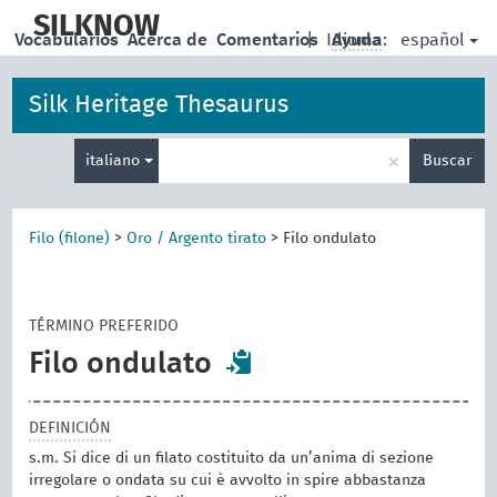
skip
to
SILKNOW
español
Vocabularios
Acerca de
Comentarios
|
Idioma:
Ayuda
main
content
Silk Heritage Thesaurus
Enter
×
italiano
Buscar
search
term
Filo (filone)
>
Oro / Argento tirato
>
Filo ondulato
TÉRMINO PREFERIDO
Filo ondulato
DEFINICIÓN
s.m. Si dice di un filato costituito da un’anima di sezione
irregolare o ondata su cui è avvolto in spire abbastanza