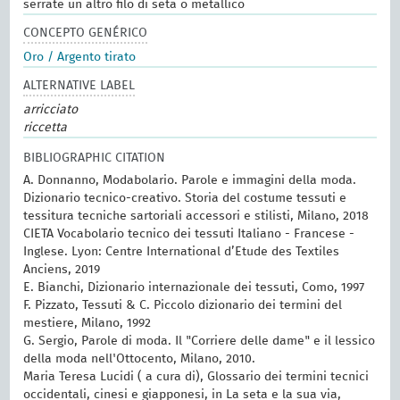
serrate un altro filo di seta o metallico
CONCEPTO GENÉRICO
Oro / Argento tirato
ALTERNATIVE LABEL
arricciato
riccetta
BIBLIOGRAPHIC CITATION
A. Donnanno, Modabolario. Parole e immagini della moda.
Dizionario tecnico-creativo. Storia del costume tessuti e
tessitura tecniche sartoriali accessori e stilisti, Milano, 2018
CIETA Vocabolario tecnico dei tessuti Italiano - Francese -
Inglese. Lyon: Centre International d’Etude des Textiles
Anciens, 2019
E. Bianchi, Dizionario internazionale dei tessuti, Como, 1997
F. Pizzato, Tessuti & C. Piccolo dizionario dei termini del
mestiere, Milano, 1992
G. Sergio, Parole di moda. Il "Corriere delle dame" e il lessico
della moda nell'Ottocento, Milano, 2010.
Maria Teresa Lucidi ( a cura di), Glossario dei termini tecnici
occidentali, cinesi e giapponesi, in La seta e la sua via,