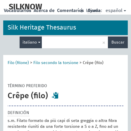
skip
to
SILKNOW
español
Vocabularios
Acerca de
Comentarios
|
Idioma:
Ayuda
main
content
Silk Heritage Thesaurus
Enter
×
italiano
Buscar
search
term
Filo (filone)
>
Filo secondo la torsione
>
Crêpe (filo)
TÉRMINO PREFERIDO
Crêpe (filo)
DEFINICIÓN
s.m. Filato formato da più capi di seta greggia o altra fibra
resistente riuniti da una forte torsione a S o a Z, fino ad un