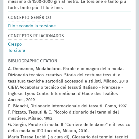
massimo di 1500-3000 giri al metro. La torsione è tanto più
forte, tanto più il filo è fine.
CONCEPTO GENÉRICO
Filo secondo la torsione
CONCEPTOS RELACIONADOS
Crespo
Torcitura
BIBLIOGRAPHIC CITATION
A. Donnanno, Modabolario. Parole e immagini della moda.
Dizionario tecnico-creativo. Storia del costume tessuti e
tessitura tecniche sartoriali accessori e stilisti, Milano, 2018
CIETA Vocabolario tecnico dei tessuti Italiano - Francese -
Inglese. Lyon: Centre International d’Etude des Textiles
Anciens, 2019
E. Bianchi, Dizionario internazionale dei tessuti, Como, 1997
F. Pizzato, Tessuti & C. Piccolo dizionario dei termini del
mestiere, Milano, 1992
G. Sergio, Parole di moda. Il "Corriere delle dame" e il lessico
della moda nell'Ottocento, Milano, 2010.
Maria Teresa Lucidi ( a cura di), Glossario dei termini tecnici