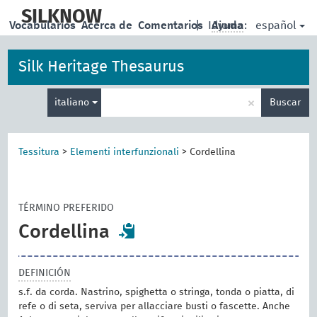
skip
to
SILKNOW
español
Vocabularios
Acerca de
Comentarios
|
Idioma:
Ayuda
main
content
Silk Heritage Thesaurus
Enter
×
italiano
Buscar
search
term
Tessitura
>
Elementi interfunzionali
>
Cordellina
TÉRMINO PREFERIDO
Cordellina
DEFINICIÓN
s.f. da corda. Nastrino, spighetta o stringa, tonda o piatta, di
refe o di seta, serviva per allacciare busti o fascette. Anche