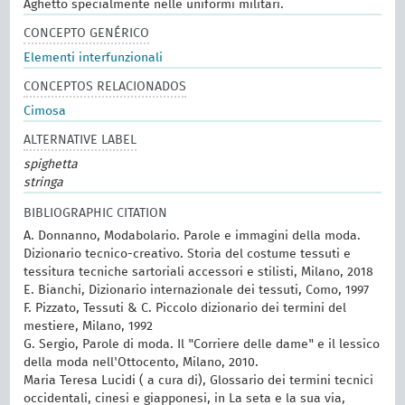
Aghetto specialmente nelle uniformi militari.
CONCEPTO GENÉRICO
Elementi interfunzionali
CONCEPTOS RELACIONADOS
Cimosa
ALTERNATIVE LABEL
spighetta
stringa
BIBLIOGRAPHIC CITATION
A. Donnanno, Modabolario. Parole e immagini della moda.
Dizionario tecnico-creativo. Storia del costume tessuti e
tessitura tecniche sartoriali accessori e stilisti, Milano, 2018
E. Bianchi, Dizionario internazionale dei tessuti, Como, 1997
F. Pizzato, Tessuti & C. Piccolo dizionario dei termini del
mestiere, Milano, 1992
G. Sergio, Parole di moda. Il "Corriere delle dame" e il lessico
della moda nell'Ottocento, Milano, 2010.
Maria Teresa Lucidi ( a cura di), Glossario dei termini tecnici
occidentali, cinesi e giapponesi, in La seta e la sua via,