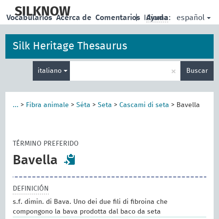
skip
to
SILKNOW
español
Vocabularios
Acerca de
Comentarios
|
Idioma:
Ayuda
main
content
Silk Heritage Thesaurus
Enter
×
italiano
Buscar
search
term
...
>
Fibra animale
>
Séta
>
Seta
>
Cascami di seta
>
Bavella
TÉRMINO PREFERIDO
Bavella
DEFINICIÓN
s.f. dimin. di Bava. Uno dei due fili di fibroina che
compongono la bava prodotta dal baco da seta