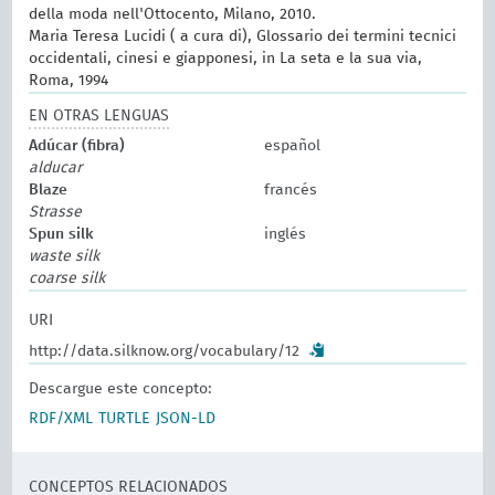
della moda nell'Ottocento, Milano, 2010.
Maria Teresa Lucidi ( a cura di), Glossario dei termini tecnici
occidentali, cinesi e giapponesi, in La seta e la sua via,
Roma, 1994
EN OTRAS LENGUAS
Adúcar (fibra)
español
alducar
Blaze
francés
Strasse
Spun silk
inglés
waste silk
coarse silk
URI
http://data.silknow.org/vocabulary/12
Descargue este concepto:
RDF/XML
TURTLE
JSON-LD
CONCEPTOS RELACIONADOS