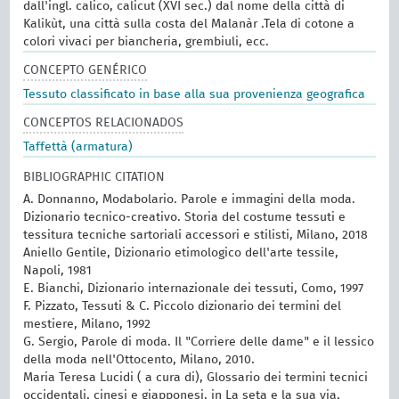
dall'ingl. calico, calicut (XVI sec.) dal nome della città di
Kalikùt, una città sulla costa del Malanàr .Tela di cotone a
colori vivaci per biancheria, grembiuli, ecc.
CONCEPTO GENÉRICO
Tessuto classificato in base alla sua provenienza geografica
CONCEPTOS RELACIONADOS
Taffettà (armatura)
BIBLIOGRAPHIC CITATION
A. Donnanno, Modabolario. Parole e immagini della moda.
Dizionario tecnico-creativo. Storia del costume tessuti e
tessitura tecniche sartoriali accessori e stilisti, Milano, 2018
Aniello Gentile, Dizionario etimologico dell'arte tessile,
Napoli, 1981
E. Bianchi, Dizionario internazionale dei tessuti, Como, 1997
F. Pizzato, Tessuti & C. Piccolo dizionario dei termini del
mestiere, Milano, 1992
G. Sergio, Parole di moda. Il "Corriere delle dame" e il lessico
della moda nell'Ottocento, Milano, 2010.
Maria Teresa Lucidi ( a cura di), Glossario dei termini tecnici
occidentali, cinesi e giapponesi, in La seta e la sua via,