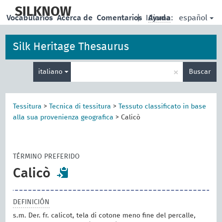
skip
to
SILKNOW
español
Vocabularios
Acerca de
Comentarios
|
Idioma:
Ayuda
main
content
Silk Heritage Thesaurus
Enter
×
italiano
Buscar
search
term
Tessitura
>
Tecnica di tessitura
>
Tessuto classificato in base
alla sua provenienza geografica
>
Calicò
TÉRMINO PREFERIDO
Calicò
DEFINICIÓN
s.m. Der. fr. calicot, tela di cotone meno fine del percalle,