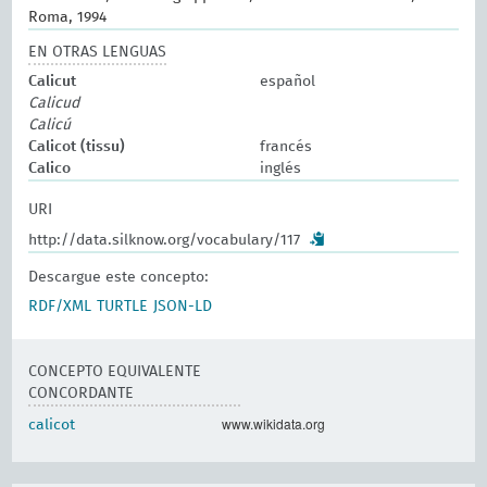
Roma, 1994
EN OTRAS LENGUAS
Calicut
español
Calicud
Calicú
Calicot (tissu)
francés
Calico
inglés
URI
http://data.silknow.org/vocabulary/117
Descargue este concepto:
RDF/XML
TURTLE
JSON-LD
CONCEPTO EQUIVALENTE
CONCORDANTE
www.wikidata.org
calicot