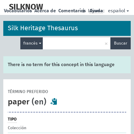
skip
to
SILKNOW
español
Vocabularios
Acerca de
Comentarios
|
Idioma:
Ayuda
main
content
Silk Heritage Thesaurus
Enter
×
francés
Buscar
search
term
There is no term for this concept in this language
TÉRMINO PREFERIDO
paper
(en)
TIPO
Colección