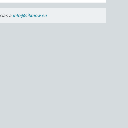
cias a
info@silknow.eu