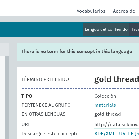
Vocabularios
Acerca de
Lengua del contenido
fr
There is no term for this concept in this language
gold threa
TÉRMINO PREFERIDO
TIPO
Colección
PERTENECE AL GRUPO
materials
EN OTRAS LENGUAS
gold thread
URI
http://data.silkno
Descargue este concepto:
RDF/XML
TURTLE
J