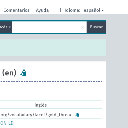
español
Comentarios
Ayuda
|
Idioma:
Enter
×
ancés
Buscar
search
term
d
(en)
inglés
w.org/vocabulary/facet/gold_thread
SON-LD