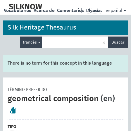
skip
to
SILKNOW
español
Vocabularios
Acerca de
Comentarios
|
Idioma:
Ayuda
main
content
Silk Heritage Thesaurus
Enter
×
francés
Buscar
search
term
There is no term for this concept in this language
TÉRMINO PREFERIDO
geometrical composition
(en)
TIPO