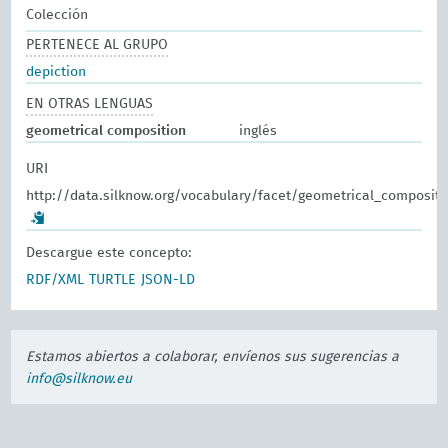
Colección
PERTENECE AL GRUPO
depiction
EN OTRAS LENGUAS
geometrical composition
inglés
URI
http://data.silknow.org/vocabulary/facet/geometrical_compositi
Descargue este concepto:
RDF/XML
TURTLE
JSON-LD
Estamos abiertos a colaborar, envíenos sus sugerencias a
info@silknow.eu