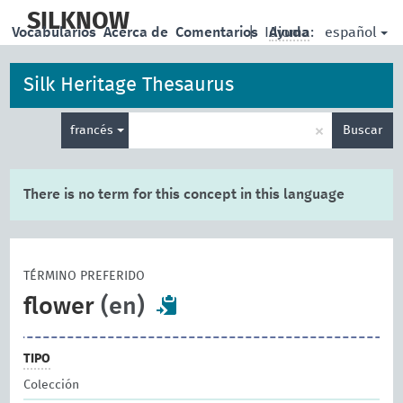
skip
to
SILKNOW
español
Vocabularios
Acerca de
Comentarios
|
Idioma:
Ayuda
main
content
Silk Heritage Thesaurus
Enter
×
francés
Buscar
search
term
There is no term for this concept in this language
TÉRMINO PREFERIDO
flower
(en)
TIPO
Colección