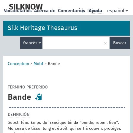
skip
to
SILKNOW
español
Vocabularios
Acerca de
Comentarios
|
Idioma:
Ayuda
main
content
Silk Heritage Thesaurus
Enter
×
francés
Buscar
search
term
Conception
>
Motif
>
Bande
TÉRMINO PREFERIDO
Bande
DEFINICIÓN
Subst. fém. Empr. du francique binda "bande, ruban, lien".
Morceau de tissu, long et étroit, qui sert à couvrir, protéger,