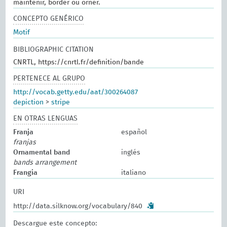
maintenir, border ou orner.
CONCEPTO GENÉRICO
Motif
BIBLIOGRAPHIC CITATION
CNRTL, https://cnrtl.fr/definition/bande
PERTENECE AL GRUPO
http://vocab.getty.edu/aat/300264087
depiction
>
stripe
EN OTRAS LENGUAS
Franja
español
franjas
Ornamental band
inglés
bands arrangement
Frangia
italiano
URI
http://data.silknow.org/vocabulary/840
Descargue este concepto: