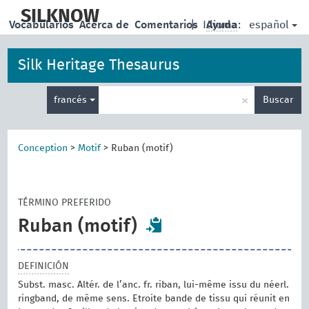
skip
to
SILKNOW
español
Vocabularios
Acerca de
Comentarios
|
Idioma:
Ayuda
main
content
Silk Heritage Thesaurus
Enter
×
francés
Buscar
search
term
Conception
>
Motif
>
Ruban (motif)
TÉRMINO PREFERIDO
Ruban (motif)
DEFINICIÓN
Subst. masc. Altér. de l’anc. fr. riban, lui-même issu du néerl.
ringband, de même sens. Etroite bande de tissu qui réunit en