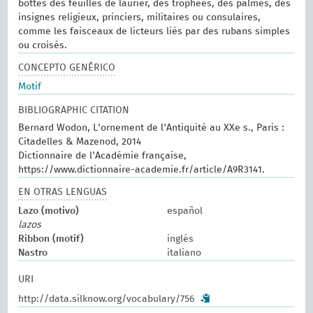
bottes des feuilles de laurier, des trophées, des palmes, des
insignes religieux, princiers, militaires ou consulaires,
comme les faisceaux de licteurs liés par des rubans simples
ou croisés.
CONCEPTO GENÉRICO
Motif
BIBLIOGRAPHIC CITATION
Bernard Wodon, L'ornement de l'Antiquité au XXe s., Paris :
Citadelles & Mazenod, 2014
Dictionnaire de l'Académie française,
https://www.dictionnaire-academie.fr/article/A9R3141.
EN OTRAS LENGUAS
Lazo (motivo)
español
lazos
Ribbon (motif)
inglés
Nastro
italiano
URI
http://data.silknow.org/vocabulary/756