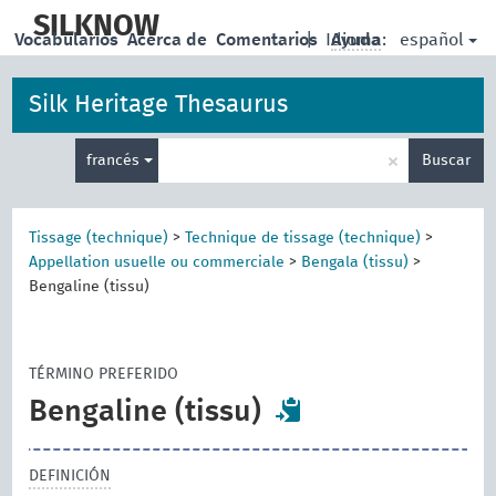
skip
to
SILKNOW
español
Vocabularios
Acerca de
Comentarios
|
Idioma:
Ayuda
main
content
Silk Heritage Thesaurus
Enter
×
francés
Buscar
search
term
Tissage (technique)
>
Technique de tissage (technique)
>
Appellation usuelle ou commerciale
>
Bengala (tissu)
>
Bengaline (tissu)
TÉRMINO PREFERIDO
Bengaline (tissu)
DEFINICIÓN