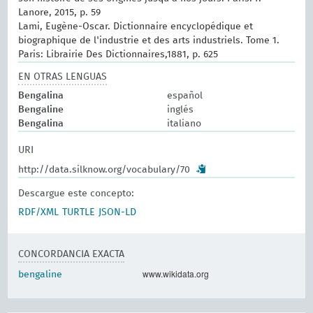
Lanore, 2015, p. 59
Lami, Eugène-Oscar. Dictionnaire encyclopédique et
biographique de l'industrie et des arts industriels. Tome 1.
Paris: Librairie Des Dictionnaires,1881, p. 625
EN OTRAS LENGUAS
Bengalina
español
Bengaline
inglés
Bengalina
italiano
URI
http://data.silknow.org/vocabulary/70
Descargue este concepto:
RDF/XML
TURTLE
JSON-LD
CONCORDANCIA EXACTA
www.wikidata.org
bengaline