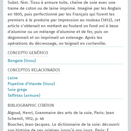
Subst. fém. Tissu à armure toile, chaîne de soie avec une
trame de coton ou de laine imprimé. Imaginé par les Anglais
en 1805, puis perfectionné par les Français qui furent les
premiers à le produire par impression au rouleau (1812), cet
article s'obtenait en mettant au foulard un fond uni à base
d'alumine ou un mélange d'alumine et de fer, puis on
dégommait et on imprimait un enlevage. Après les
opérations du décreusage, on teignait en cochenille.
CONCEPTO GENÉRICO
Bengala (tissu)
CONCEPTOS RELACIONADOS
Laine
Popeline d'Irlande (tissu)
Soie grège
Taffetas (armure)
BIBLIOGRAPHIC CITATION
Algoud, Henri, Grammaire des arts de la soie, Paris: Jean
Schemit, 1912, p. 46
Boucher, Jean-Jacques. Le dictionnaire de la soie: découvrir
son histoire de ses origines jusqu’à nos jours. Paris: F.