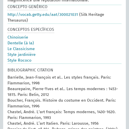
magnificence une réputation internationale.
CONCEPTO GENÉRICO
http://vocab.getty.edu/aat/300021031
(Silk Heritage
Thesaurus)
CONCEPTOS ESPECÍFICOS
Chinoiserie
Dentelle (à la)
Le Classicisme
Style jardinière
Style Rococo
BIBLIOGRAPHIC CITATION
Barrielle, Jean-François et al.. Les styles français. Paris:
Flammarion, 1998
Beaurepaire, Pierre-Yves et al.. Les temps modernes : 1453-
1815. Paris: Belin, 2012
Boucher, François. Histoire du costume en Occident. Paris:
Flammarion, 1996
Chastel, André. L'art français: Temps modernes, 1430-1620.
Paris: Flammarion, 1993
Chastel, André. L’art Italien. Paris: Larousse, 1956