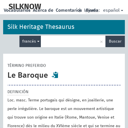
skip
to
SILKNOW
español
Vocabularios
Acerca de
Comentarios
|
Idioma:
Ayuda
main
content
Silk Heritage Thesaurus
Enter
×
francés
Buscar
search
term
TÉRMINO PREFERIDO
Le Baroque
DEFINICIÓN
Loc. masc. Terme portugais qui désigne, en joaillerie, une
perle irrégulière. Le baroque est un mouvement artistique
qui trouve son origine en Italie (Rome, Mantoue, Venise et
Florence) dès le milieu du XVIème siècle et qui se termine au