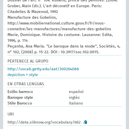
Dossier de l'art. n° 104. Rubens, prince des peintres. (2004)
Gruber, Alain (dir.). L'art décoratif en Europe. Paris:
Citadelles & Mazenod, 1992
Manufacture des Gobelins,
http://www.mobiliernational.culture.gouv.fr/fr/nous-
connaitre/les-manufactures/manufacture-des-gobelins
Marie, Dominique. Histoire du costume. Lausanne: Edita,
1996, p. 114
Peçanha, Ana Maria. "Le baroque dans la mode", Sociétés, 4,
n° 102, (2008) p. 15-22. DOI : 10.3917/soc.102.0015.
PERTENECE AL GRUPO
http://vocab.getty.edu/aat/300264088
depiction
>
style
EN OTRAS LENGUAS
Estilo barroco
español
Baroque style
inglés
Stile Barocco
italiano
URI
http://data.silknow.org/vocabulary/682