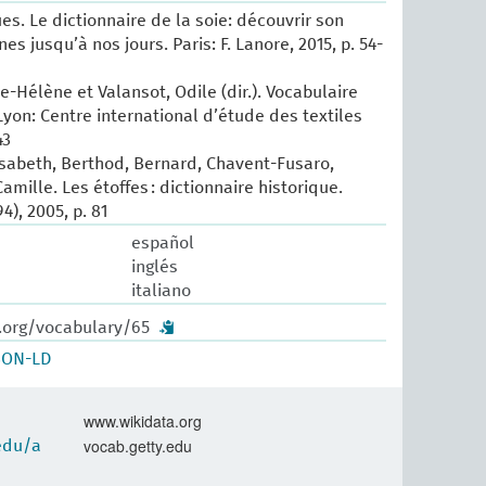
es. Le dictionnaire de la soie: découvrir son
nes jusqu’à nos jours. Paris: F. Lanore, 2015, p. 54-
e-Hélène et Valansot, Odile (dir.). Vocabulaire
Lyon: Centre international d’étude des textiles
43
isabeth, Berthod, Bernard, Chavent-Fusaro,
amille. Les étoffes : dictionnaire historique.
4), 2005, p. 81
español
inglés
italiano
w.org/vocabulary/65
SON-LD
www.wikidata.org
vocab.getty.edu
.edu/a