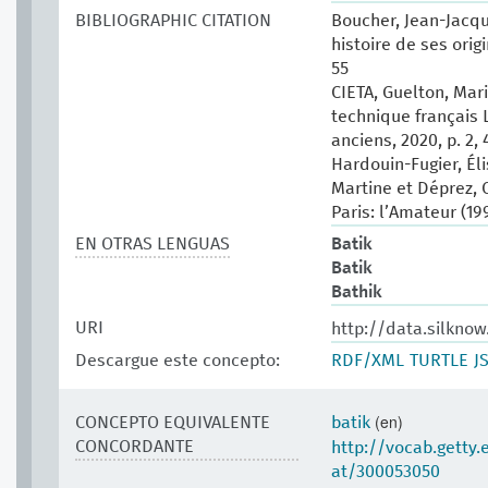
BIBLIOGRAPHIC CITATION
Boucher, Jean-Jacqu
histoire de ses origi
55
CIETA, Guelton, Mari
technique français 
anciens, 2020, p. 2, 
Hardouin-Fugier, Él
Martine et Déprez, C
Paris: l’Amateur (199
EN OTRAS LENGUAS
Batik
Batik
Bathik
URI
http://data.silkno
Descargue este concepto:
RDF/XML
TURTLE
J
(en)
CONCEPTO EQUIVALENTE
batik
CONCORDANTE
http://vocab.getty
at/300053050