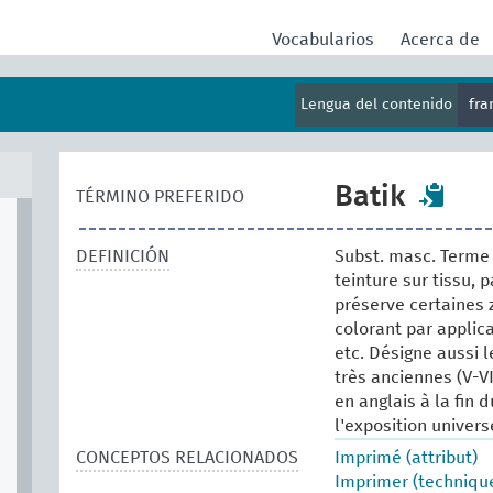
Vocabularios
Acerca de
Lengua del contenido
fr
Batik
TÉRMINO PREFERIDO
DEFINICIÓN
Subst. masc. Terme
teinture sur tissu, 
préserve certaines 
colorant par applica
etc. Désigne aussi l
très anciennes (V-V
en anglais à la fin 
l'exposition univers
CONCEPTOS RELACIONADOS
Imprimé (attribut)
Imprimer (techniqu