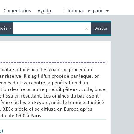
español
Comentarios
Ayuda
|
Idioma:
Enter
×
ancés
Buscar
search
term
 malai-indonésien désignant un procédé de
par réserve. Il s'agit d'un procédé par lequel on
zones du tissu contre la pénétration d'un
tion de cire ou autre produit pâteux : colle, boue,
e tissu en résultant. Les origines du batik sont
Ième siècles en Egypte, mais le terme est utilisé
du XIX e siècle et se diffuse en Europe après
elle de 1900 à Paris.
e)