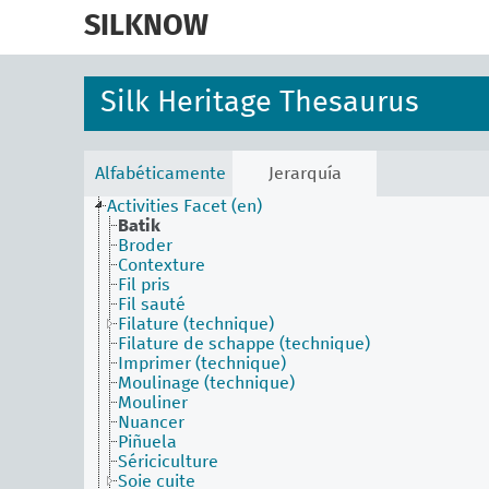
skip
to
SILKNOW
main
content
Silk Heritage Thesaurus
Alfabéticamente
Jerarquía
Activities Facet (en)
Batik
Broder
Contexture
Fil pris
Fil sauté
Filature (technique)
Filature de schappe (technique)
Imprimer (technique)
Moulinage (technique)
Mouliner
Nuancer
Piñuela
Sériciculture
Soie cuite