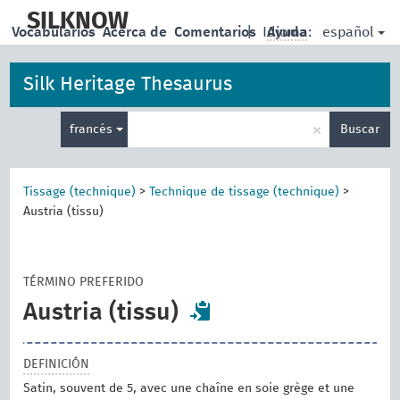
skip
to
SILKNOW
español
Vocabularios
Acerca de
Comentarios
|
Idioma:
Ayuda
main
content
Silk Heritage Thesaurus
Enter
×
francés
Buscar
search
term
Tissage (technique)
>
Technique de tissage (technique)
>
Austria (tissu)
TÉRMINO PREFERIDO
Austria (tissu)
DEFINICIÓN
Satin, souvent de 5, avec une chaîne en soie grège et une