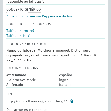
ressemble au taffetas".
CONCEPTO GENÉRICO
Appellation basée sur l’apparence du tissu
CONCEPTOS RELACIONADOS
Taffetas (armure)
Taffetas (tissu)
BIBLIOGRAPHIC CITATION
Núñez de Taboada, Melchior Emmanuel. Dictionnaire
espagnol-français et français-espagnol. Tome 2. Paris: P.J.
Rey, 1847, p. 127
EN OTRAS LENGUAS
Atafetanado
español
Plain weave fabric
inglés
Atafenado
italiano
URI
http://data.silknow.org/vocabulary/44
Descargue este concepto: