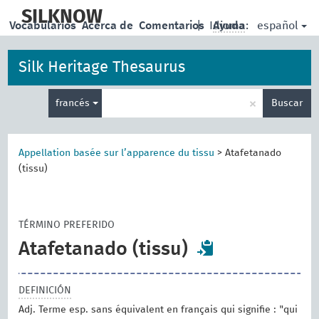
skip
to
SILKNOW
español
Vocabularios
Acerca de
Comentarios
|
Idioma:
Ayuda
main
content
Silk Heritage Thesaurus
Enter
×
francés
Buscar
search
term
Appellation basée sur l’apparence du tissu
>
Atafetanado
(tissu)
TÉRMINO PREFERIDO
Atafetanado (tissu)
DEFINICIÓN
Adj. Terme esp. sans équivalent en français qui signifie : "qui