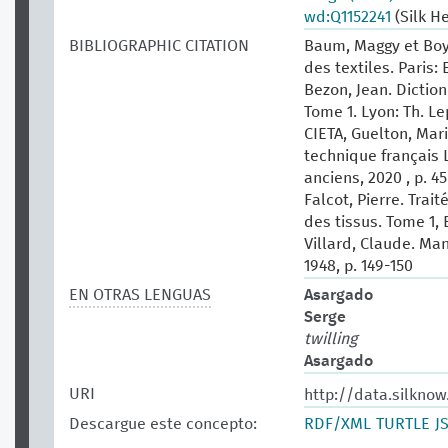
wd:Q1152241
(Silk H
BIBLIOGRAPHIC CITATION
Baum, Maggy et Boy
des textiles. Paris: 
Bezon, Jean. Dictio
Tome 1.‎ Lyon: Th. Le
CIETA, Guelton, Mari
technique français 
anciens, 2020 , p. 45
Falcot, Pierre. Tra
des tissus. Tome 1, 
Villard, Claude. Man
1948, p. 149-150
EN OTRAS LENGUAS
Asargado
Serge
twilling
Asargado
URI
http://data.silknow
Descargue este concepto:
RDF/XML
TURTLE
J