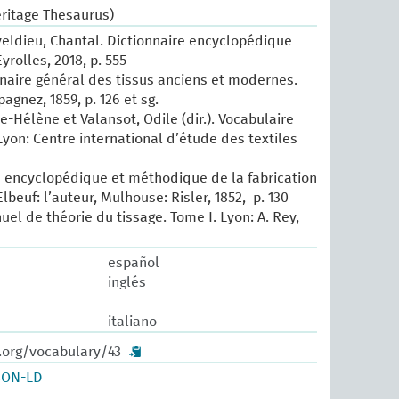
eritage Thesaurus)
eldieu, Chantal. Dictionnaire encyclopédique
Eyrolles, 2018, p. 555
nnaire général des tissus anciens et modernes.‎
pagnez, 1859, p. 126 et sg.
e-Hélène et Valansot, Odile (dir.). Vocabulaire
Lyon: Centre international d’étude des textiles
ité encyclopédique et méthodique de la fabrication
Elbeuf: l’auteur, Mulhouse: Risler, 1852, p. 130
uel de théorie du tissage. Tome I. Lyon: A. Rey,
español
inglés
italiano
.org/vocabulary/43
SON-LD