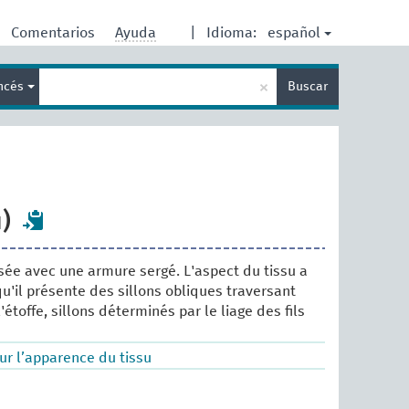
español
Comentarios
Ayuda
|
Idioma:
Enter
×
ancés
Buscar
search
term
)
ssée avec une armure sergé. L'aspect du tissu a
qu'il présente des sillons obliques traversant
'étoffe, sillons déterminés par le liage des fils
ur l’apparence du tissu