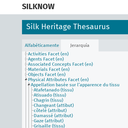
skip
to
SILKNOW
main
content
Silk Heritage Thesaurus
Alfabéticamente
Jerarquía
Activities Facet (en)
Agents Facet (en)
Associated Concepts Facet (en)
Materials Facet (en)
Objects Facet (en)
Physical Attributes Facet (en)
Appellation basée sur l’apparence du tissu
Atafetanado (tissu)
Atisuado (tissu)
Chagrin (tissu)
Changeant (attibut)
côtelé (attribut)
Damassé (attribut)
Gaze (attribut)
Grisaille (tissu)