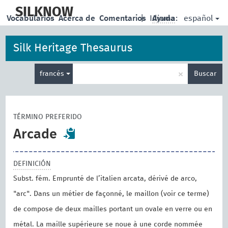
skip
to
SILKNOW
español
Vocabularios
Acerca de
Comentarios
|
Idioma:
Ayuda
main
content
Silk Heritage Thesaurus
Enter
×
francés
Buscar
search
term
TÉRMINO PREFERIDO
Arcade
DEFINICIÓN
Subst. fém. Emprunté de l’italien arcata, dérivé de arco,
"arc". Dans un métier de façonné, le maillon (voir ce terme)
de compose de deux mailles portant un ovale en verre ou en
métal. La maille supérieure se noue à une corde nommée