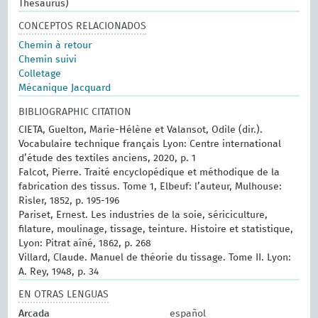
Thesaurus)
CONCEPTOS RELACIONADOS
Chemin à retour
Chemin suivi
Colletage
Mécanique Jacquard
BIBLIOGRAPHIC CITATION
CIETA, Guelton, Marie-Hélène et Valansot, Odile (dir.).
Vocabulaire technique français Lyon: Centre international
d’étude des textiles anciens, 2020, p. 1
Falcot, Pierre. Traité encyclopédique et méthodique de la
fabrication des tissus. Tome 1, Elbeuf: l’auteur, Mulhouse:
Risler, 1852, p. 195-196
Pariset, Ernest. Les industries de la soie, sériciculture,
filature, moulinage, tissage, teinture. Histoire et statistique,
Lyon: Pitrat aîné, 1862, p. 268
Villard, Claude. Manuel de théorie du tissage. Tome II. Lyon:
A. Rey, 1948, p. 34
EN OTRAS LENGUAS
Arcada
español