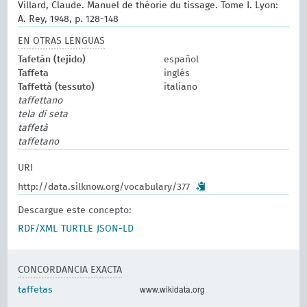
Villard, Claude. Manuel de théorie du tissage. Tome I. Lyon:
A. Rey, 1948, p. 128-148
EN OTRAS LENGUAS
Tafetán (tejido)
español
Taffeta
inglés
Taffettà (tessuto)
italiano
taffettano
tela di seta
taffetà
taffetano
URI
http://data.silknow.org/vocabulary/377
Descargue este concepto:
RDF/XML
TURTLE
JSON-LD
CONCORDANCIA EXACTA
www.wikidata.org
taffetas