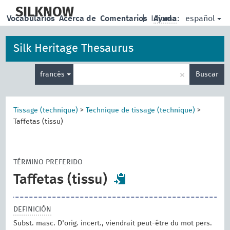
skip
to
SILKNOW
español
Vocabularios
Acerca de
Comentarios
|
Idioma:
Ayuda
main
content
Silk Heritage Thesaurus
Enter
×
francés
Buscar
search
term
Tissage (technique)
>
Technique de tissage (technique)
>
Taffetas (tissu)
TÉRMINO PREFERIDO
Taffetas (tissu)
DEFINICIÓN
Subst. masc. D'orig. incert., viendrait peut-être du mot pers.