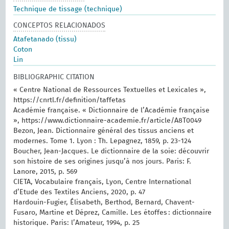
Technique de tissage (technique)
CONCEPTOS RELACIONADOS
Atafetanado (tissu)
Coton
Lin
BIBLIOGRAPHIC CITATION
« Centre National de Ressources Textuelles et Lexicales »,
https://cnrtl.fr/definition/taffetas
Académie française. « Dictionnaire de l’Académie française
», https://www.dictionnaire-academie.fr/article/A8T0049
Bezon, Jean. Dictionnaire général des tissus anciens et
modernes. ‎Tome 1.‎ Lyon : Th. Lepagnez, 1859, p. 23-124
Boucher, Jean-Jacques. Le dictionnaire de la soie: découvrir
son histoire de ses origines jusqu’à nos jours. Paris: F.
Lanore, 2015, p. 569
CIETA, Vocabulaire français, Lyon, Centre International
d’Etude des Textiles Anciens, 2020, p. 47
Hardouin-Fugier, Élisabeth, Berthod, Bernard, Chavent-
Fusaro, Martine et Déprez, Camille. Les étoffes : dictionnaire
historique. Paris: l’Amateur, 1994, p. 25