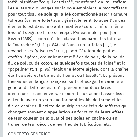
taftâ, signifiant "ce qui est tissé", transformé en ital. taffeta.
Les auteurs d'ouvrages sur la soie emploient le mot taffetas
pour tout tissu de soie qui a été confectionné selon l'armure
taffetas (armure toile) sauf, généralement, lorsque l'un des
éléments est dans une autre matière (coton, lin) ou même
lorsqu'il s'agit de fil de schappe. Par exemple, pour Jean
Bezon (1859) – bien qu'il les classe tous parmi les taffetas –
la "marceline" (t. 1, p. 84) est "aussi un taffetas […]", en
revanche les "grisettes" (t. 1, p. 89) "'étaient de petites
étoffes légères, ordinairement mêlées de soie, de laine, de
fil, de poil ou de coton, et quelquefois toutes de laine" et la
"papeline" (t. 1, p. 96) "était une étoffe légère, dont la chaîne
était de soie et la trame de fleuret ou filoselle". Le présent
thésaurus en langue française suit cet usage. Le caractère
général du taffetas est qu'il présente sur deux faces
identiques – sans envers, ni endroit – un aspect assez lisse
et tendu avec un grain que forment les fils de trame et les
fils de chaînes. Il existe de multiples variétés de taffetas qui
changent souvent d'appellation en fonction de leurs effets,
de leur couleur, de la qualité des soies en chaîne ou en
trame, de leur décor, de leur lieu de fabrication, etc.
CONCEPTO GENÉRICO