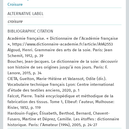
Croisure
ALTERNATIVE LABEL
croisure
BIBLIOGRAPHIC CITATION
Académie française. « Dictionnaire de l’Académie française
», https://www.dictionnaire-academie.fr/article/A9A2553
Algoud, Henri. Grammaire des arts de la soie. Paris: Jean
Schemit, 1912, p. 39
Boucher, Jean-Jacques. Le dictionnaire de la soie: découvrir
son histoire de ses origines jusqu’à nos jours. Paris: F.
Lanore, 2015, p. 34
CIETA, Guelton, Marie-Hélène et Valansot, Odile (dir.).
Vocabulaire technique français Lyon: Centre international
d’étude des textiles anciens, 2020, p. 1
Falcot, Pierre. Traité encyclopédique et méthodique de la
fabrication des tissus. Tome 1, Elbeuf: l’auteur, Mulhouse:
Risler, 1852, p. 119
Hardouin-Fugier, Élisabeth, Berthod, Bernard, Chavent-
Fusaro, Martine et Déprez, Camille. Les étoffes : dictionnaire
historique. Paris: l’Amateur (1994), 2005, p. 24-27