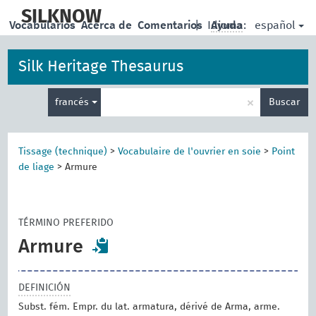
skip
to
SILKNOW
español
Vocabularios
Acerca de
Comentarios
|
Idioma:
Ayuda
main
content
Silk Heritage Thesaurus
Enter
×
francés
Buscar
search
term
Tissage (technique)
>
Vocabulaire de l'ouvrier en soie
>
Point
de liage
>
Armure
TÉRMINO PREFERIDO
Armure
DEFINICIÓN
Subst. fém. Empr. du lat. armatura, dérivé de Arma, arme.