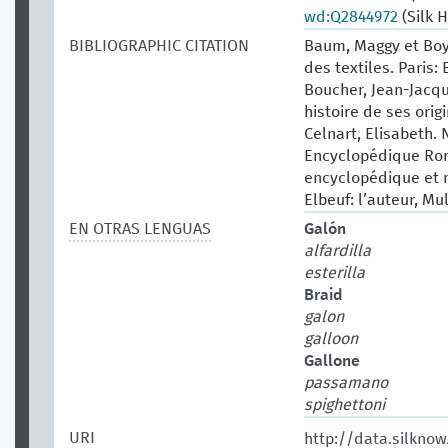
wd:Q2844972
(Silk 
BIBLIOGRAPHIC CITATION
Baum, Maggy et Boy
des textiles. Paris: 
Boucher, Jean-Jacqu
histoire de ses origi
Celnart, Elisabeth. 
Encyclopédique Roret
encyclopédique et m
Elbeuf: l’auteur, Mul
EN OTRAS LENGUAS
Galón
alfardilla
esterilla
Braid
galon
galloon
Gallone
passamano
spighettoni
URI
http://data.silkno