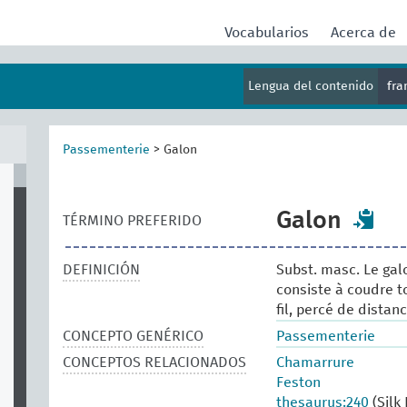
Vocabularios
Acerca de
Lengua del contenido
fr
Passementerie
>
Galon
Galon
TÉRMINO PREFERIDO
DEFINICIÓN
Subst. masc. Le gal
consiste à coudre to
fil, percé de distan
CONCEPTO GENÉRICO
Passementerie
CONCEPTOS RELACIONADOS
Chamarrure
Feston
thesaurus:240
(Silk