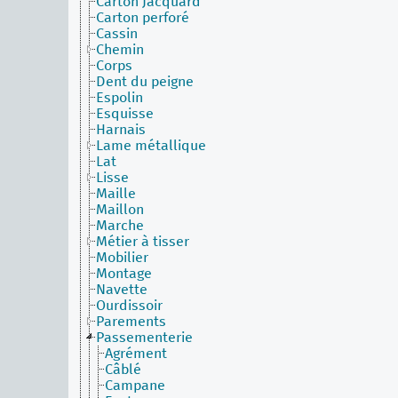
Carton Jacquard
Carton perforé
Cassin
Chemin
Corps
Dent du peigne
Espolin
Esquisse
Harnais
Lame métallique
Lat
Lisse
Maille
Maillon
Marche
Métier à tisser
Mobilier
Montage
Navette
Ourdissoir
Parements
Passementerie
Agrément
Câblé
Campane