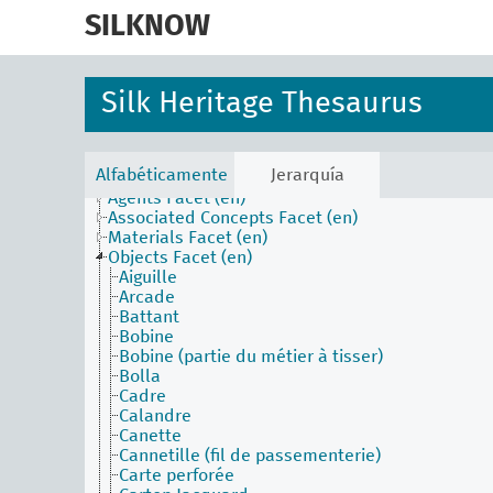
skip
to
SILKNOW
main
content
Silk Heritage Thesaurus
Alfabéticamente
Jerarquía
Activities Facet (en)
Agents Facet (en)
Associated Concepts Facet (en)
Materials Facet (en)
Objects Facet (en)
Aiguille
Arcade
Battant
Bobine
Bobine (partie du métier à tisser)
Bolla
Cadre
Calandre
Canette
Cannetille (fil de passementerie)
Carte perforée