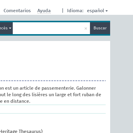
español
Comentarios
Ayuda
|
Idioma:
Enter
×
ancés
Buscar
search
term
on est un article de passementerie. Galonner
ut le long des lisières un large et fort ruban de
ce en distance.
 Heritage Thesaurus)