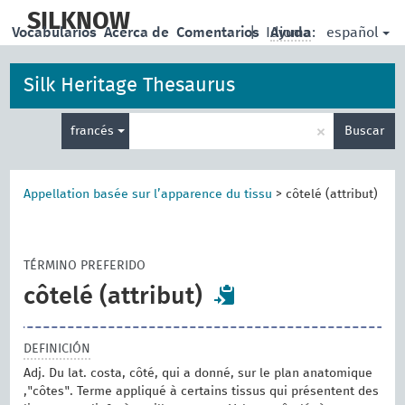
skip
to
SILKNOW
español
Vocabularios
Acerca de
Comentarios
|
Idioma:
Ayuda
main
content
Silk Heritage Thesaurus
Enter
×
francés
Buscar
search
term
Appellation basée sur l’apparence du tissu
>
côtelé (attribut)
TÉRMINO PREFERIDO
côtelé (attribut)
DEFINICIÓN
Adj. Du lat. costa, côté, qui a donné, sur le plan anatomique
,"côtes". Terme appliqué à certains tissus qui présentent des