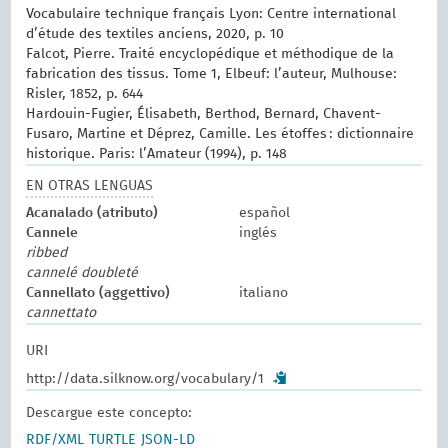
Vocabulaire technique français Lyon: Centre international
d’étude des textiles anciens, 2020, p. 10
Falcot, Pierre. Traité encyclopédique et méthodique de la
fabrication des tissus. Tome 1, Elbeuf: l’auteur, Mulhouse:
Risler, 1852, p. 644
Hardouin-Fugier, Élisabeth, Berthod, Bernard, Chavent-
Fusaro, Martine et Déprez, Camille. Les étoffes : dictionnaire
historique. Paris: l’Amateur (1994), p. 148
EN OTRAS LENGUAS
Acanalado (atributo)
español
Cannele
inglés
ribbed
cannelé doubleté
Cannellato (aggettivo)
italiano
cannettato
URI
http://data.silknow.org/vocabulary/1
Descargue este concepto:
RDF/XML
TURTLE
JSON-LD