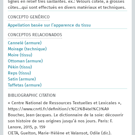
lignes en relief très saillantes. ex.: Velours côtelé, à grosses
côtes…qui sont effectués en divers matériaux et techniques.
CONCEPTO GENÉRICO
Appellation basée sur l’apparence du tissu
CONCEPTOS RELACIONADOS
Cannelé (armure)
Moirage (technique)
Moire (tissu)
Ottoman (armure)
Pékin (tissu)
Reps (tissu)
Satin (armure)
Taffetas (armure)
BIBLIOGRAPHIC CITATION
« Centre National de Ressources Textuelles et Lexicales »,
https://www.cnrtl.fr/definition/c%C3%B4tel%C3%A9
Boucher, Jean-Jacques. Le dictionnaire de la soie: découvrir
son histoire de ses origines jusqu’à nos jours. Paris: F.
Lanore, 2015, p. 159
CIETA, Guelton, Marie-Hélène et Valansot, Odile (dir.).