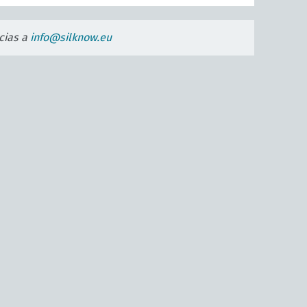
cias a
info@silknow.eu