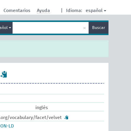
español
Comentarios
Ayuda
|
Idioma:
Enter
×
añol
Buscar
search
term
inglés
.org/vocabulary/facet/velvet
SON-LD