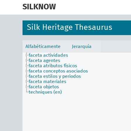
skip
to
SILKNOW
main
content
Silk Heritage Thesaurus
Alfabéticamente
Jerarquía
faceta actividades
faceta agentes
faceta atributos físicos
faceta conceptos asociados
faceta estilos y periodos
faceta materiales
faceta objetos
techniques (en)