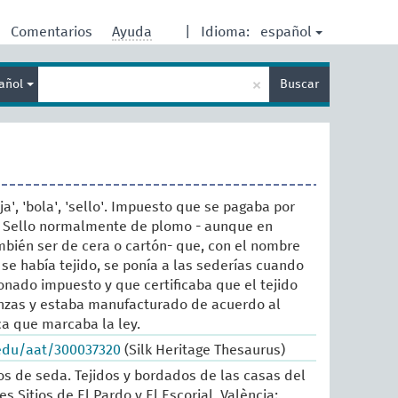
español
Comentarios
Ayuda
|
Idioma:
Enter
×
añol
Buscar
search
term
uja', 'bola', 'sello'. Impuesto que se pagaba por
a. Sello normalmente de plomo - aunque en
bién ser de cera o cartón- que, con el nombre
 se había tejido, se ponía a las sederías cuando
nado impuesto y que certificaba que el tejido
nzas y estaba manufacturado de acuerdo al
a que marcaba la ley.
.edu/aat/300037320
(Silk Heritage Thesaurus)
sos de seda. Tejidos y bordados de las casas del
es Sitios de El Pardo y El Escorial. València: