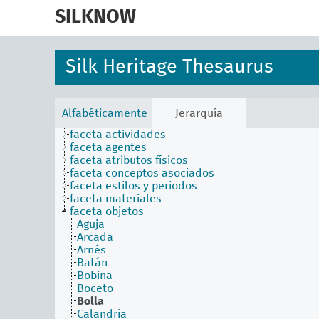
skip
to
SILKNOW
main
content
Silk Heritage Thesaurus
Alfabéticamente
Jerarquía
faceta actividades
faceta agentes
faceta atributos físicos
faceta conceptos asociados
faceta estilos y periodos
faceta materiales
faceta objetos
Aguja
Arcada
Arnés
Batán
Bobina
Boceto
Bolla
Calandria