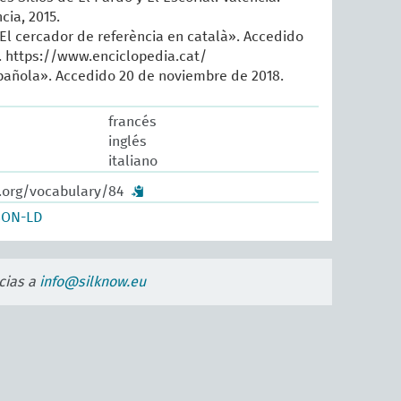
cia, 2015.
 El cercador de referència en català». Accedido
. https://www.enciclopedia.cat/
añola». Accedido 20 de noviembre de 2018.
francés
inglés
italiano
w.org/vocabulary/84
SON-LD
cias a
info@silknow.eu