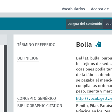
Vocabularios
Acerca de
Lengua del contenido
esp
Bolla
TÉRMINO PREFERIDO
DEFINICIÓN
Del lat. bulla 'burb
los tejidos de sed
ocasiones podía tam
de la fábrica donde
se pagaba el mencio
cumplía las ordena
peso, cuenta y marc
CONCEPTO GENÉRICO
http://vocab.getty
BIBLIOGRAPHIC CITATION
Benito, Pilar. Paraí
Príncipe en los Real