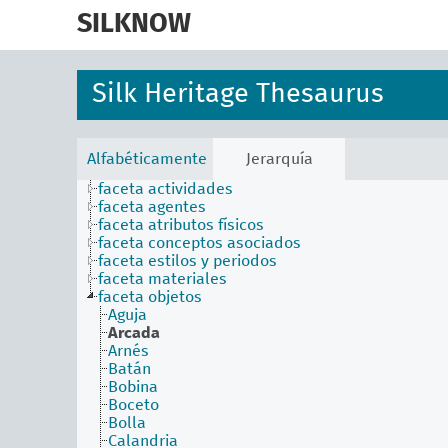
skip
to
SILKNOW
main
content
Silk Heritage Thesaurus
Alfabéticamente
Jerarquía
faceta actividades
faceta agentes
faceta atributos físicos
faceta conceptos asociados
faceta estilos y periodos
faceta materiales
faceta objetos
Aguja
Arcada
Arnés
Batán
Bobina
Boceto
Bolla
Calandria