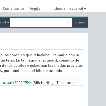
español
Comentarios
Ayuda
|
Idioma:
Enter
×
añol
Buscar
search
term
e los cordeles que relaciona una malla con la
un telar. En la máquina Jacquard, conjunto de
 de los coletes y gobiernan las mallas provistas
s, por donde pasa el hilo de urdimbre
.edu/aat/300247544
(Silk Heritage Thesaurus)