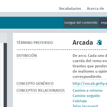
Vocabularios
Acerca de
Lengua del contenido
esp
Arcada
TÉRMINO PREFERIDO
DEFINICIÓN
De arco. Cada uno d
cuerda del remo en 
tirantes que penden
de mallones u ojale
correspondiente.
CONCEPTO GENÉRICO
http://vocab.getty
CONCEPTOS RELACIONADOS
Camino a retorno
Camino seguido
Coletaje
Telar Jacquard