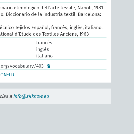
onario etimologico dell'arte tessile, Napoli, 1981.
o. Diccionario de la industria textil. Barcelona:
écnico Tejidos Español, francés, inglés, italiano.
ational d’Etude des Textiles Anciens, 1963
francés
inglés
italiano
w.org/vocabulary/403
SON-LD
cias a
info@silknow.eu