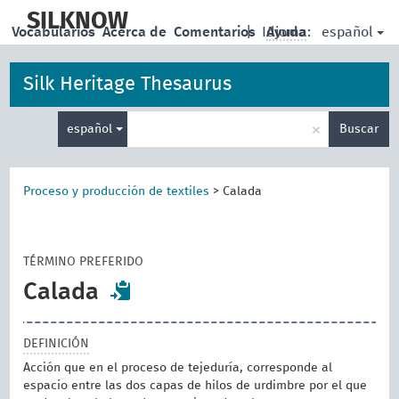
skip
to
SILKNOW
español
Vocabularios
Acerca de
Comentarios
|
Idioma:
Ayuda
main
content
Silk Heritage Thesaurus
Enter
×
español
Buscar
search
term
Proceso y producción de textiles
>
Calada
TÉRMINO PREFERIDO
Calada
DEFINICIÓN
Acción que en el proceso de tejeduría, corresponde al
espacio entre las dos capas de hilos de urdimbre por el que