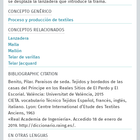
se desplaza la lanzadera que introduce la trama.
CONCEPTO GENÉRICO
Proceso y producción de textiles
CONCEPTOS RELACIONADOS
Lanzadera
Malla
Mallón
Telar de varillas
Telar Jacquard
BIBLIOGRAPHIC CITATION
Benito, Pilar. Paraísos de seda. Tejidos y bordados de las
casas del Príncipe en los Reales Sitios de El Pardo y El
Escorial. València: Universitat de València, 2015
CIETA. vocabulario Técnico Tejidos Español, francés, inglés,
italiano. Lyon: Centre International d’Etude des Textiles
Anciens, 1963
«Real Academia de Ingeniería». Accedido 18 de enero de
2019. http://diccionario.raing.es/.
EN OTRAS LENGUAS