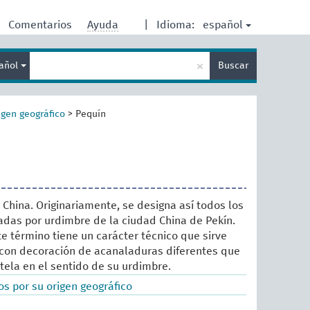
español
Comentarios
Ayuda
|
Idioma:
Enter
×
añol
Buscar
search
term
igen geográfico
>
Pequín
 China. Originariamente, se designa así todos los
tadas por urdimbre de la ciudad China de Pekín.
te término tiene un carácter técnico que sirve
s con decoración de acanaladuras diferentes que
 tela en el sentido de su urdimbre.
s por su origen geográfico