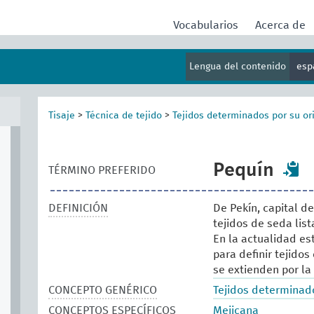
Vocabularios
Acerca de
Lengua del contenido
esp
Tisaje
>
Técnica de tejido
>
Tejidos determinados por su or
Pequín
TÉRMINO PREFERIDO
DEFINICIÓN
De Pekín, capital de
tejidos de seda lis
En la actualidad es
para definir tejido
se extienden por la
CONCEPTO GENÉRICO
Tejidos determinado
CONCEPTOS ESPECÍFICOS
Mejicana