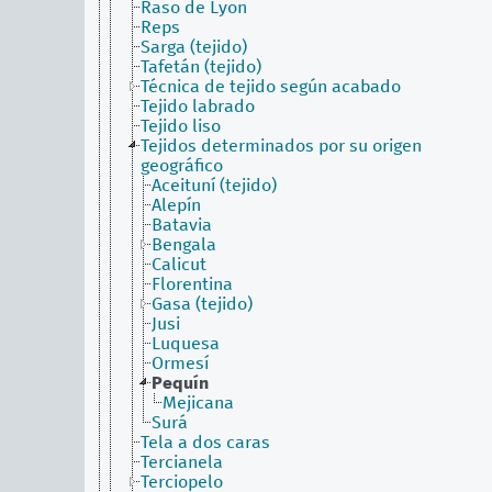
Raso de Lyon
Reps
Sarga (tejido)
Tafetán (tejido)
Técnica de tejido según acabado
Tejido labrado
Tejido liso
Tejidos determinados por su origen
geográfico
Aceituní (tejido)
Alepín
Batavia
Bengala
Calicut
Florentina
Gasa (tejido)
Jusi
Luquesa
Ormesí
Pequín
Mejicana
Surá
Tela a dos caras
Tercianela
Terciopelo