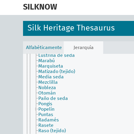
skip
Frisado
to
SILKNOW
Gayadura
main
Gorgorán
content
Granadina
Jacquard
Silk Heritage Thesaurus
Jamete
Lama
Lampás
Lampasete
Alfabéticamente
Jerarquía
Lanzado
Lustrina de seda
Marabú
Marquiseta
Matizado (tejido)
Media seda
Mezclilla
Nobleza
Otomán
Paño de seda
Pongis
Popelín
Puntas
Radamés
Rasete
Raso (tejido)