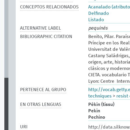
CONCEPTOS RELACIONADOS
Acanalado (atributo
Delfinado
Listado
ALTERNATIVE LABEL
pequinés
BIBLIOGRAPHIC CITATION
Benito, Pilar. Paraí
Príncipe en los Real
Universitat de Valèn
Castany Saládrigas, 
origen, arte, histor
clásicos y modernos.
CIETA. vocabulario T
Lyon: Centre Intern
PERTENECE AL GRUPO
http://vocab.getty
techniques
>
resist
EN OTRAS LENGUAS
Pékin (tissu)
Pekin
Pechino
URI
http://data.silknow