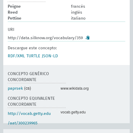
Peigne
francés
Reed
inglés
Pettine
italiano
URI
http://data.silknow.org/vocabulary/359
Descargue este concepto:
RDF/XML
TURTLE
JSON-LD
CONCEPTO GENÉRICO
CONCORDANTE
(cs)
www.wikidata.org
paprsek
CONCEPTO EQUIVALENTE
CONCORDANTE
vocab.getty.edu
http://vocab.getty.edu
/aat/300239965