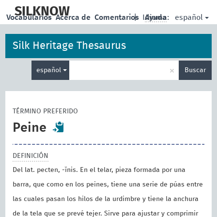
skip
to
SILKNOW
español
Vocabularios
Acerca de
Comentarios
|
Idioma:
Ayuda
main
content
Silk Heritage Thesaurus
Enter
×
español
Buscar
search
term
TÉRMINO PREFERIDO
Peine
DEFINICIÓN
Del lat. pecten, -ĭnis. En el telar, pieza formada por una
barra, que como en los peines, tiene una serie de púas entre
las cuales pasan los hilos de la urdimbre y tiene la anchura
de la tela que se prevé tejer. Sirve para ajustar y comprimir