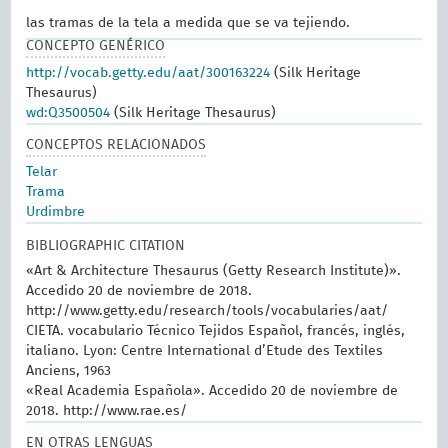
las tramas de la tela a medida que se va tejiendo.
CONCEPTO GENÉRICO
http://vocab.getty.edu/aat/300163224
(Silk Heritage
Thesaurus)
wd:Q3500504
(Silk Heritage Thesaurus)
CONCEPTOS RELACIONADOS
Telar
Trama
Urdimbre
BIBLIOGRAPHIC CITATION
«Art & Architecture Thesaurus (Getty Research Institute)».
Accedido 20 de noviembre de 2018.
http://www.getty.edu/research/tools/vocabularies/aat/
CIETA. vocabulario Técnico Tejidos Español, francés, inglés,
italiano. Lyon: Centre International d’Etude des Textiles
Anciens, 1963
«Real Academia Española». Accedido 20 de noviembre de
2018. http://www.rae.es/
EN OTRAS LENGUAS