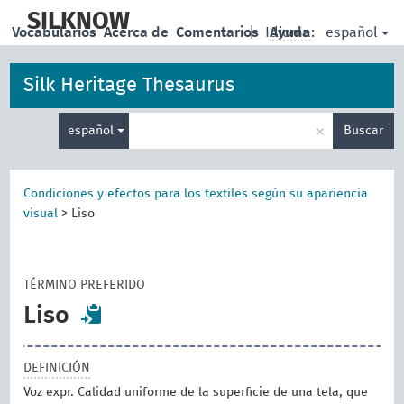
skip
to
SILKNOW
español
Vocabularios
Acerca de
Comentarios
|
Idioma:
Ayuda
main
content
Silk Heritage Thesaurus
Enter
×
español
Buscar
search
term
Condiciones y efectos para los textiles según su apariencia
visual
>
Liso
TÉRMINO PREFERIDO
Liso
DEFINICIÓN
Voz expr. Calidad uniforme de la superficie de una tela, que