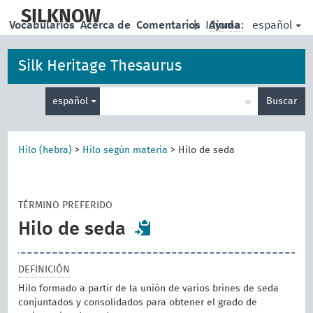
skip
to
SILKNOW
español
Vocabularios
Acerca de
Comentarios
|
Idioma:
Ayuda
main
content
Silk Heritage Thesaurus
Enter
×
español
Buscar
search
term
Hilo (hebra)
>
Hilo según materia
>
Hilo de seda
TÉRMINO PREFERIDO
Hilo de seda
DEFINICIÓN
Hilo formado a partir de la unión de varios brines de seda
conjuntados y consolidados para obtener el grado de