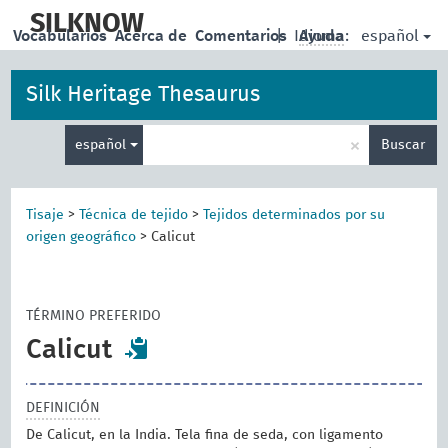
skip
to
SILKNOW
español
Vocabularios
Acerca de
Comentarios
|
Idioma:
Ayuda
main
content
Silk Heritage Thesaurus
Enter
×
español
Buscar
search
term
Tisaje
>
Técnica de tejido
>
Tejidos determinados por su
origen geográfico
>
Calicut
TÉRMINO PREFERIDO
Calicut
DEFINICIÓN
De Calicut, en la India. Tela fina de seda, con ligamento