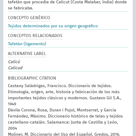
tafetán que procedía de Calicut (Costa Malabar, India) donde
se fabricaba.
CONCEPTO GENÉRICO
Tejidos determinados por su origen geográfico
CONCEPTOS RELACIONADOS
Tafetán (ligamento)
ALTERNATIVE LABEL
Calicú
Calicud
BIBLIOGRAPHIC CITATION
Castany Saládrigas, Francisco. Diccionario de tejidos.
Etimología, origen, arte, historia y fabricación de los más
importantes tejidos clásicos y modernos. Gustavo Gil S.A.,
1949
Dávila Corona, Rosa, Duran i Pujol, Montserrat, y García
Fernández, Máximo. Diccionario histórico de telas y tejidos
castellano-catalán. Salamanca: Junta de Castilla y León,
2004
Moliner, M. Diccionario del Uso del Español. Gredos, 2016.