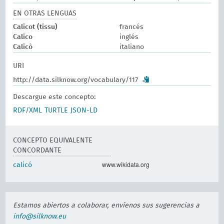
EN OTRAS LENGUAS
Calicot (tissu)
francés
Calico
inglés
Calicò
italiano
URI
http://data.silknow.org/vocabulary/117
Descargue este concepto:
RDF/XML
TURTLE
JSON-LD
CONCEPTO EQUIVALENTE
CONCORDANTE
www.wikidata.org
calicó
Estamos abiertos a colaborar, envíenos sus sugerencias a
info@silknow.eu