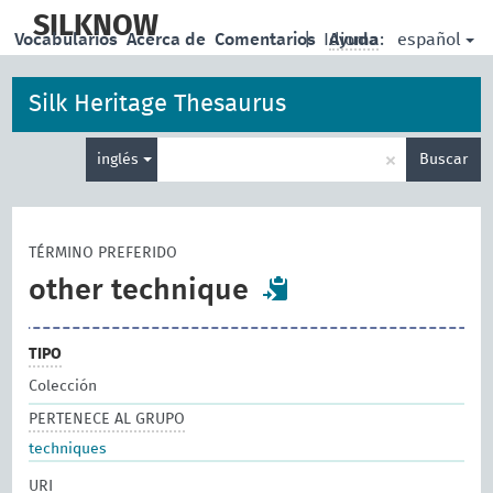
skip
to
SILKNOW
español
Vocabularios
Acerca de
Comentarios
|
Idioma:
Ayuda
main
content
Silk Heritage Thesaurus
Enter
×
inglés
Buscar
search
term
TÉRMINO PREFERIDO
other technique
TIPO
Colección
PERTENECE AL GRUPO
techniques
URI