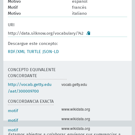
Motivo
español
Motif
francés
Motivo
italiano
URI
http://data.silknow.org/vocabulary/742
Descargue este concepto:
RDF/XML
TURTLE
JSON-LD
CONCEPTO EQUIVALENTE
CONCORDANTE
vocab.getty.edu
http://vocab.getty.edu
/aat/300009700
CONCORDANCIA EXACTA
www.wikidata.org
motif
www.wikidata.org
motif
www.wikidata.org
motif
Estamos abiertos a colaborar, envíenos sus sugerencias a