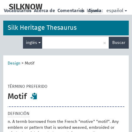
skip
to
SILKNOW
español
Vocabularios
Acerca de
Comentarios
|
Idioma:
Ayuda
main
content
Silk Heritage Thesaurus
Enter
×
inglés
Buscar
search
term
Design
>
Motif
TÉRMINO PREFERIDO
Motif
DEFINICIÓN
n. A termb borrowed from the French "motive" "motif". Any
emblem or pattern that is worked weaved, embroided or