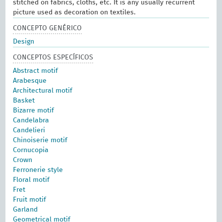
stitched on fabrics, cloths, etc. It is any usually recurrent
picture used as decoration on textiles.
CONCEPTO GENÉRICO
Design
CONCEPTOS ESPECÍFICOS
Abstract motif
Arabesque
Architectural motif
Basket
Bizarre motif
Candelabra
Candelieri
Chinoiserie motif
Cornucopia
Crown
Ferronerie style
Floral motif
Fret
Fruit motif
Garland
Geometrical motif